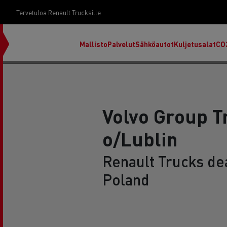
Tervetuloa Renault Trucksille
Mallisto
Palvelut
Sähköautot
Kuljetusalat
CO
Volvo Group T
o/Lublin
Renault Trucks dea
Poland
RENAULT TRUCKS E-Tech D