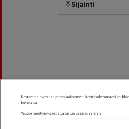
Sijainti
Käytämme evästeitä parantaaksemme käyttökokemustasi verkkosiv
kuvaketta.
Valitse mieltymyksesi alla tai
lue lisää evästeistä.