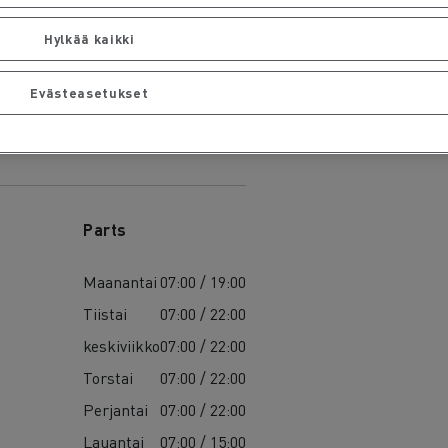
Hylkää kaikki
Evästeasetukset
Parts
Maanantai
07:00 / 19:00
Tiistai
07:00 / 22:00
keskiviikko
07:00 / 22:00
Torstai
07:00 / 22:00
Perjantai
07:00 / 22:00
Lauantai
07:00 / 15:00