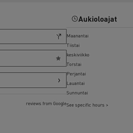
7 syytä siirtyä sähköön
Sähkökuorma-auton rahoitus
Aukioloajat
Maanantai
Tiistai
keskiviikko
Torstai
Perjantai
Lauantai
Sunnuntai
reviews from Google
See specific hours >