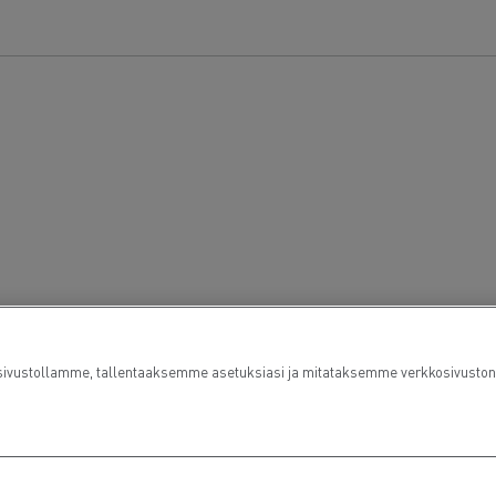
ustollamme, tallentaaksemme asetuksiasi ja mitataksemme verkkosivuston su