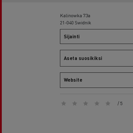
RENAULT TRUCKS E-Tech D Wide
Kalinowka 73a
21-040 Swidnik
Sijainti
Aseta suosikiksi
Website
/ 5