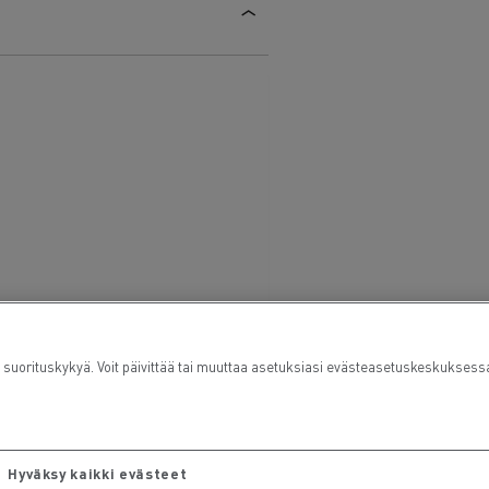
orituskykyä. Voit päivittää tai muuttaa asetuksiasi evästeasetuskeskuksess
Hyväksy kaikki evästeet