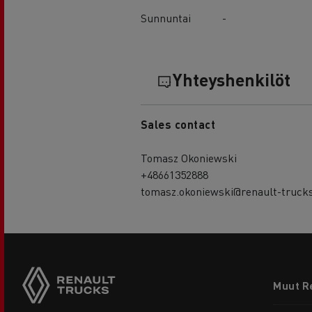
Sunnuntai
-
Yhteyshenkilöt
Sales contact
Tomasz Okoniewski
+48661352888
tomasz.okoniewski@renault-truck
Footer
Muut R
menu