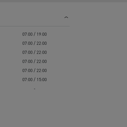
Guerlain
Delanchy Group
Feldschlösschen - Carlsberg
07:00 / 19:00
Toimitusta varten
07:00 / 22:00
07:00 / 22:00
07:00 / 22:00
07:00 / 22:00
07:00 / 15:00
-