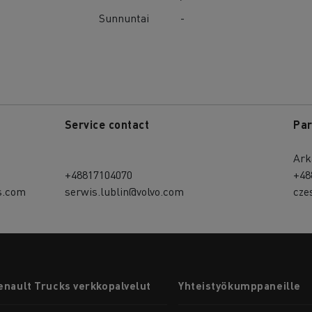
Sunnuntai
-
Service contact
Par
Ark
+48817104070
+48
s.com
serwis.lublin@volvo.com
cze
enault Trucks verkkopalvelut
Yhteistyökumppaneille