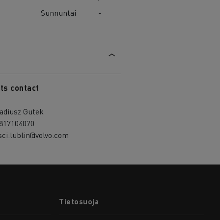
Sunnuntai
-
ts contact
adiusz Gutek
817104070
sci.lublin@volvo.com
Tietosuoja