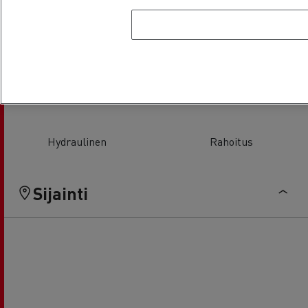
Lasinvaihdot
Ilmastointi
Hydraulinen
Rahoitus
Sijainti