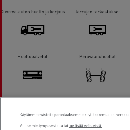
Kuorma-auton huolto ja korjaus
Jarrujen tarkastukset
Huoltopalvelut
Perävaunuhuollot
Ajopiirturit
Renkaiden / akselien säädöt
Käytämme evästeitä parantaaksemme käyttökokemustasi verkkosivu
Valitse mieltymyksesi alla tai
lue lisää evästeistä.