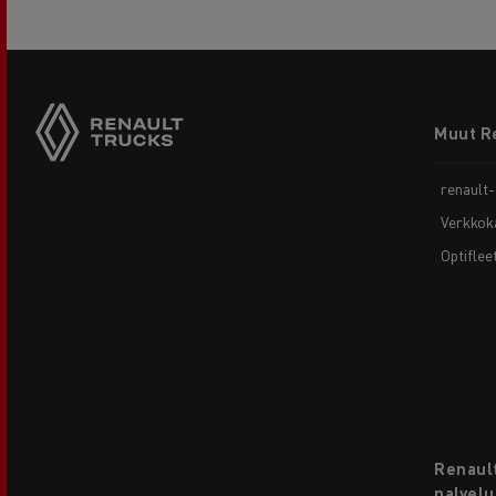
Footer
Muut R
menu
renault
Verkkok
Optiflee
Renault
palvelu