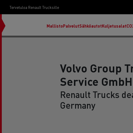
Tervetuloa Renault Trucksille
Mallisto
Palvelut
Sähköautot
Kuljetusalat
CO
Volvo Group T
Service GmbH
Renault Trucks de
Germany
RENAULT TRUCKS E-Tech D