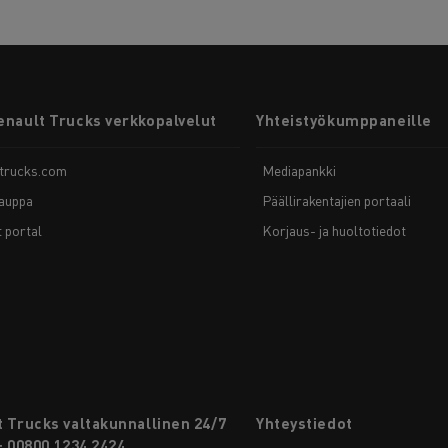
enault Trucks verkkopalvelut
Yhteistyökumppaneille
-trucks.com
Mediapankki
auppa
Päällirakentajien portaali
t portal
Korjaus- ja huoltotiedot
 Trucks valtakunnallinen 24/7
Yhteystiedot
: 00800 1234 2424