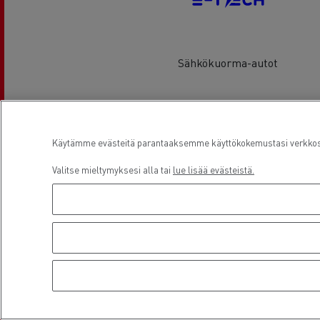
Sähkökuorma-autot
Sijainti
Käytämme evästeitä parantaaksemme käyttökokemustasi verkkosiv
Valitse mieltymyksesi alla tai
lue lisää evästeistä.