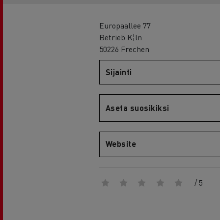
RENAULT TRUCKS E-Tech D Wide
Europaallee 77
Betrieb K¦ln
50226 Frechen
Sijainti
Aseta suosikiksi
Website
/ 5