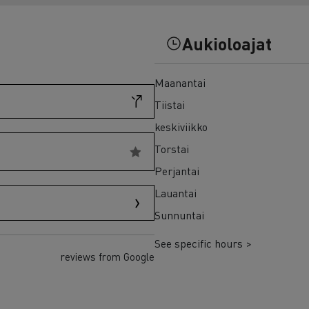
7 syytä siirtyä sähköön
Sähkökuorma-auton rahoitus
Aukioloajat
Maanantai
Tiistai
keskiviikko
Torstai
Perjantai
Lauantai
Sunnuntai
See specific hours >
reviews from Google