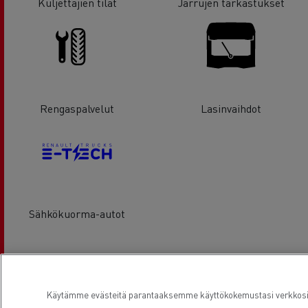
Kuljettajien tilat
Jarrujen tarkastukset
Rengaspalvelut
Lasinvaihdot
Sähkökuorma-autot
Sijainti
Käytämme evästeitä parantaaksemme käyttökokemustasi verkkosivu