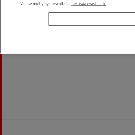
Valitse mieltymyksesi alla tai
lue lisää evästeistä.