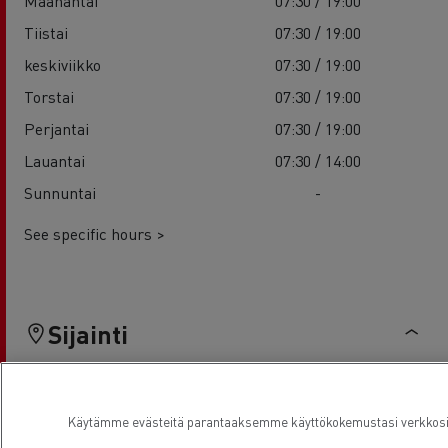
Maanantai
07:30 / 19:00
Tiistai
07:30 / 19:00
keskiviikko
07:30 / 19:00
Torstai
07:30 / 19:00
Perjantai
07:30 / 19:00
Lauantai
07:30 / 14:00
Sunnuntai
-
See specific hours >
Sijainti
Käytämme evästeitä parantaaksemme käyttökokemustasi verkkosivu