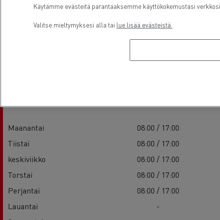
Käytämme evästeitä parantaaksemme käyttökokemustasi verkkosivu
Valitse mieltymyksesi alla tai
lue lisää evästeistä.
Aukioloajat
Sales
Maanantai
08:00 / 17:00
Tiistai
08:00 / 17:00
keskiviikko
08:00 / 17:00
Torstai
08:00 / 17:00
Perjantai
08:00 / 17:00
Lauantai
-