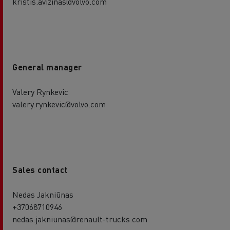
kristis.avizinas@volvo.com
General manager
Valery Rynkevic
valery.rynkevic@volvo.com
Sales contact
Nedas Jakniūnas
+37068710946
nedas.jakniunas@renault-trucks.com