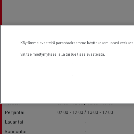
Aukioloajat
Käytämme evästeitä parantaaksemme käyttökokemustasi verkkosivu
Valitse mieltymyksesi alla tai
lue lisää evästeistä.
Sales
Maanantai
07:00 - 12:00 / 13:00 - 17:00
Tiistai
07:00 - 12:00 / 13:00 - 17:00
keskiviikko
07:00 - 12:00 / 13:00 - 17:00
Torstai
07:00 - 12:00 / 13:00 - 17:00
Perjantai
07:00 - 12:00 / 13:00 - 17:00
Lauantai
-
Sunnuntai
-