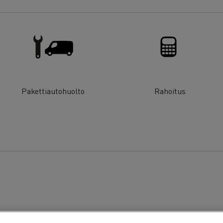
Pakettiautohuolto
Rahoitus