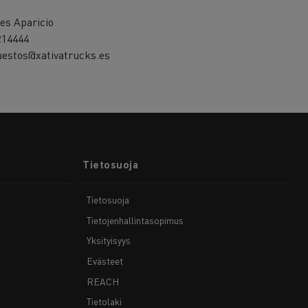
es Aparicio
214444
uestos@xativatrucks.es
Tietosuoja
Tietosuoja
Tietojenhallintasopimus
Yksityisyys
Evästeet
REACH
Tietolaki