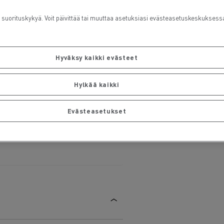
rituskykyä. Voit päivittää tai muuttaa asetuksiasi evästeasetuskeskuksess
Hyväksy kaikki evästeet
Hylkää kaikki
Evästeasetukset