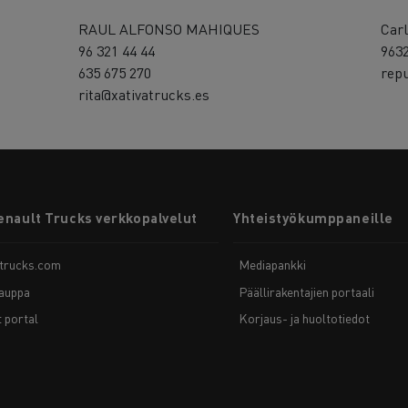
RAUL ALFONSO MAHIQUES
Carl
96 321 44 44
963
635 675 270
rep
rita@xativatrucks.es
enault Trucks verkkopalvelut
Yhteistyökumppaneille
-trucks.com
Mediapankki
auppa
Päällirakentajien portaali
t portal
Korjaus- ja huoltotiedot