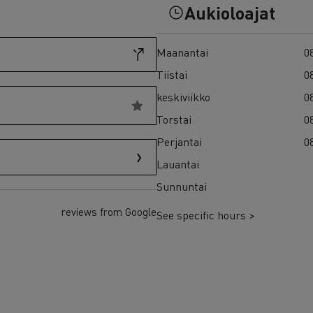
7 syytä siirtyä sähköön
Aukioloajat
Sähkökuorma-auton rahoitus
Maanantai
08
Tiistai
08
keskiviikko
08
Torstai
08
Perjantai
08
Lauantai
Sunnuntai
reviews from Google
See specific hours >