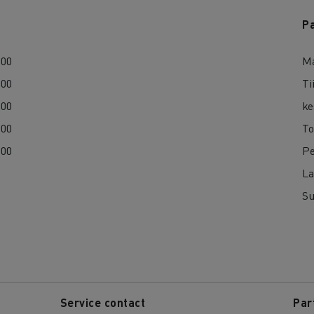
P
:00
Ma
:00
Ti
:00
ke
:00
To
:00
Pe
La
Su
Service contact
Par