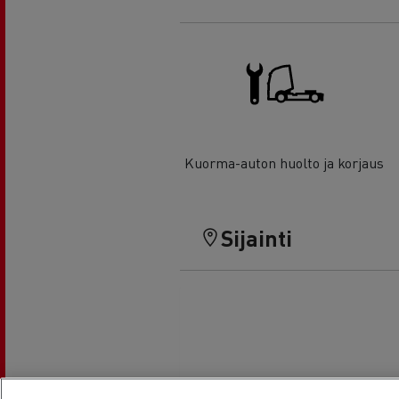
Kuorma-auton huolto ja korjaus
Sijainti