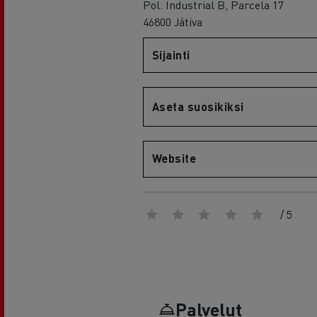
RENAULT TRUCKS E-Tech D Wide
Pol. Industrial B, Parcela 17
46800 Játiva
Sijainti
Aseta suosikiksi
Website
/ 5
Palvelut