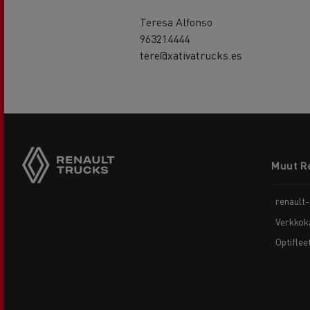
Teresa Alfonso
963214444
tere@xativatrucks.es
Footer
Muut R
menu
renault
Verkkok
Optiflee