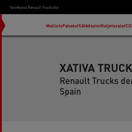
Tervetuloa Renault Trucksille
Mallisto
Palvelut
Sähköautot
Kuljetusalat
CO
XATIVA TRUCK
Renault Trucks dea
Spain
RENAULT TRUCKS E-Tech D