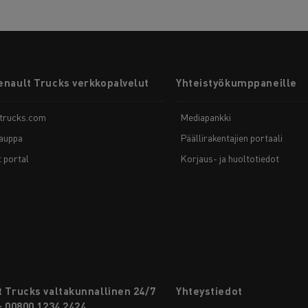
enault Trucks verkkopalvelut
Yhteistyökumppaneille
-trucks.com
Mediapankki
auppa
Päällirakentajien portaali
t portal
Korjaus- ja huoltotiedot
 Trucks valtakunnallinen 24/7
Yhteystiedot
: 00800 1234 2424