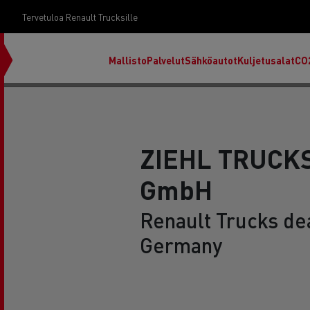
Tervetuloa Renault Trucksille
Mallisto
Palvelut
Sähköautot
Kuljetusalat
CO
ZIEHL TRUCKS
GmbH
Renault Trucks dea
Germany
RENAULT TRUCKS E-Tech D