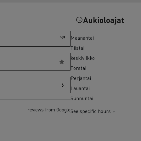
7 syytä siirtyä sähköön
Sähkökuorma-auton rahoitus
Aukioloajat
Maanantai
Tiistai
keskiviikko
Torstai
Perjantai
Lauantai
Sunnuntai
reviews from Google
See specific hours >