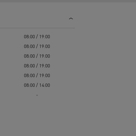
Guerlain
Delanchy Group
Feldschlösschen - Carlsberg
08:00 / 19:00
Toimitusta varten
08:00 / 19:00
08:00 / 19:00
08:00 / 19:00
08:00 / 19:00
08:00 / 14:00
-