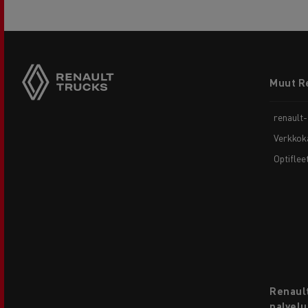
Footer
Muut R
menu
renault
Verkkok
Optiflee
Renault
palvelu