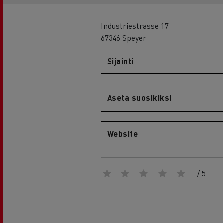
RENAULT TRUCKS E-Tech D Wide
Industriestrasse 17
67346 Speyer
Sijainti
Aseta suosikiksi
Website
/ 5