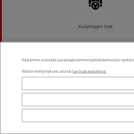
Kuljettajien tilat
Sijainti
Käytämme evästeitä parantaaksemme käyttökokemustasi verkkosiv
Valitse mieltymyksesi alla tai
lue lisää evästeistä.