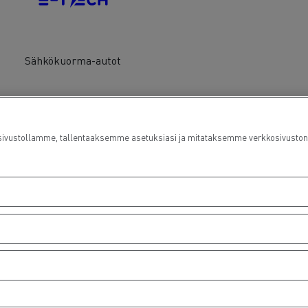
Sähkökuorma-autot
ustollamme, tallentaaksemme asetuksiasi ja mitataksemme verkkosivuston suo