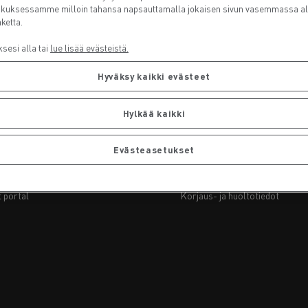
7 syytä siirtyä sähköön
kuksessamme milloin tahansa napsauttamalla jokaisen sivun vasemmassa a
Sähkökuorma-auton rahoitus
ketta.
sesi alla tai
lue lisää evästeistä.
Hyväksy kaikki evästeet
Hylkää kaikki
enault Trucks verkkopalvelut
Yhteistyökumppaneille
Evästeasetukset
-trucks.com
Mediapankki
auppa
Päällirakentajien portaali
t portal
Korjaus- ja huoltotiedot