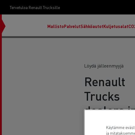
Tervetuloa Renault Trucksille
Mallisto
Palvelut
Sähköautot
Kuljetusalat
CO
Löydä jälleenmyyjä
Renault
Trucks
dealers i
Bulgaria
Käytämme eväste
RENAULT TRUCKS E-Tech D
ja mitataksemme 