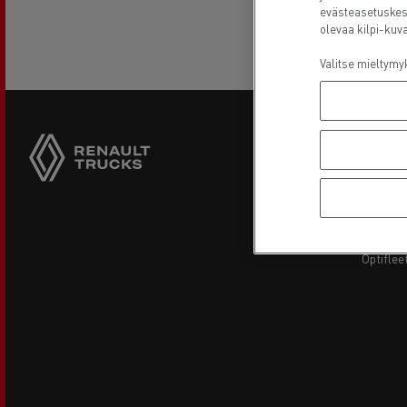
RENAULT TRUCKS E-Tech D Wide
evästeasetuskes
olevaa kilpi-kuva
Valitse mieltymyk
Footer
Muut R
menu
renault
Verkkok
Optiflee