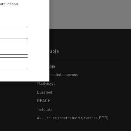
lareunassa
Guerlain
Delanchy Group
Feldschlösschen - Carlsberg
Toimitusta varten
Tietosuoja
Tietosuoja
Tietojenhallintasopimus
Yksityisyys
Evästeet
REACH
Tietolaki
Akkujen laajennettu tuottajavastuu (EPR)