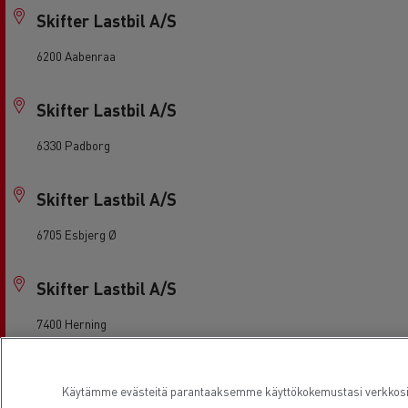
Skifter Lastbil A/S
6200 Aabenraa
Skifter Lastbil A/S
6330 Padborg
Skifter Lastbil A/S
6705 Esbjerg Ø
Skifter Lastbil A/S
7400 Herning
Skifter Lastbil A/S
Käytämme evästeitä parantaaksemme käyttökokemustasi verkkosivu