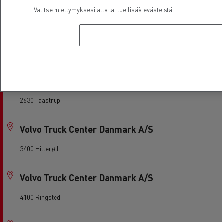
7500 Holstebro
Valitse mieltymyksesi alla tai
lue lisää evästeistä.
Skifter Lastbil A/S
8800 Viborg
Volvo Truck Center Danmark A/S
2630 Taastrup
Volvo Truck Center Danmark A/S
3400 Hillerød
Volvo Truck Center Danmark A/S
4100 Ringsted