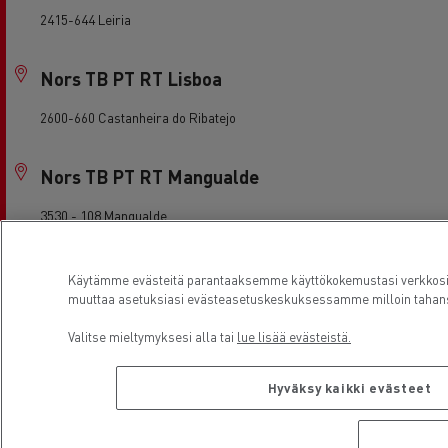
2415-644 Leiria
Nors TB PT RT Lisboa
2600-660 Castanheira do Ribatejo
Nors TB PT RT Mangualde
3530 - 108 Mangualde
Nors TB PT RT Porto
Käytämme evästeitä parantaaksemme käyttökokemustasi verkkosivu
muuttaa asetuksiasi evästeasetuskeskuksessamme milloin tahans
4480-109 Vila do Conde
Valitse mieltymyksesi alla tai
lue lisää evästeistä.
Nors TB PT RT Santarém
Hyväksy kaikki evästeet
2380-221 Alcanena