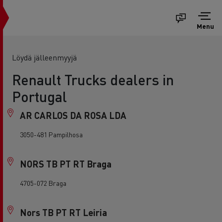
Menu
Löydä jälleenmyyjä
Renault Trucks dealers in
Portugal
AR CARLOS DA ROSA LDA
3050-481 Pampilhosa
NORS TB PT RT Braga
4705-072 Braga
Nors TB PT RT Leiria