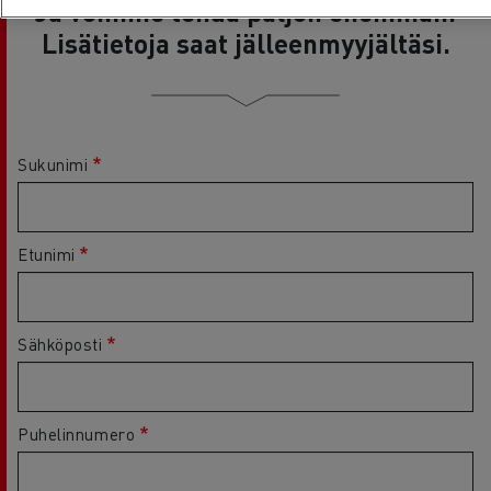
Ja voimme tehdä paljon enemmän.
Lisätietoja saat jälleenmyyjältäsi.
Sukunimi
Etunimi
Sähköposti
Puhelinnumero