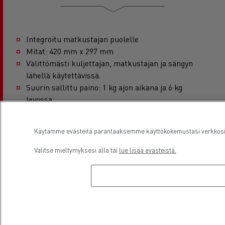
Integroitu matkustajan puolelle
Mitat: 420 mm x 297 mm
Välittömästi kuljettajan, matkustajan ja sängyn
lähellä käytettävissä.
Suurin sallittu paino: 1 kg ajon aikana ja 6 kg
levossa.
Edut :
Käytämme evästeitä parantaaksemme käyttökokemustasi verkkosivu
Helppo paperitöiden tekeminen
Valitse mieltymyksesi alla tai
lue lisää evästeistä.
Parempi asumismukavuus
Kätevä, helposti saatavilla