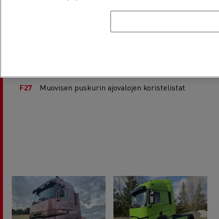
Peilien suojukset
F10
Kahvat
F11
Vetokoukun verhoilukappaleet
F13
Etusäleiköt
F14
Muovisen puskurin ajovalojen koristelistat
F27