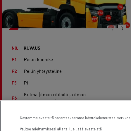
N0.
KUVAUS
Peilin kiinnike
F1
Peilin yhteysteline
F2
Pi
F5
Kulma (ilman ritilöitä ja ilman
F6
kiinnitystyynyjä)
Keskimmäinen puskuri
F7
Käytämme evästeitä parantaaksemme käyttökokemustasi verkkosivu
Peilien suojus
F8
Valitse mieltymyksesi alla tai
lue lisää evästeistä.