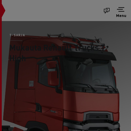
Menu
T-SARJA
Mukauta Renault Trucks T
High