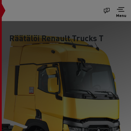
Menu
Räätälöi Renault Trucks T