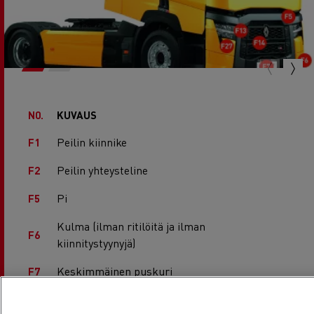
N0.
KUVAUS
Peilin kiinnike
F1
Peilin yhteysteline
F2
Pi
F5
Kulma (ilman ritilöitä ja ilman
F6
kiinnitystyynyjä)
Keskimmäinen puskuri
F7
Peilien suojus
F8