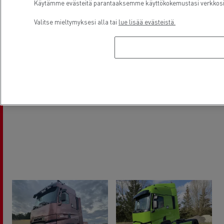
Käytämme evästeitä parantaaksemme käyttökokemustasi verkkosivu
Peilien suojukset
F10
Valitse mieltymyksesi alla tai
lue lisää evästeistä.
Kahvat
F11
Vetokoukun verhoilukappaleet
F13
Etusäleiköt
F14
Muovisen puskurin ajovalojen koristelistat
F27