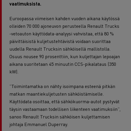
vaatimuksista.
Euroopassa viimeisen kahden vuoden aikana käytössä
olleiden 70 000 ajoneuvon perusteella Renault Trucks
-vetoauton käyttödata-analyysi vahvistaa, että 80 %
päivittäisistä kuljetustehtävistä voidaan suorittaa
uudella Renault Trucksin sähköisellä mallistolla.
Osuus nousee 90 prosenttiin, kun kuljettajan lepoajan
aikana suoritetaan 45 minuutin CCS-pikalataus (350
kW).
”Toimintamatka on nähty isoimpana esteenä pitkän
matkan maantiekuljetusten sähköistämiselle.
Käyttödata osoittaa, että sähkökuorma-autot pystyvät
täysin vastaamaan todellisen liikenteen vaatimuksiin”,
sanoo Renault Trucksin sähköisen kuljettamisen
johtaja Emmanuel Duperray.