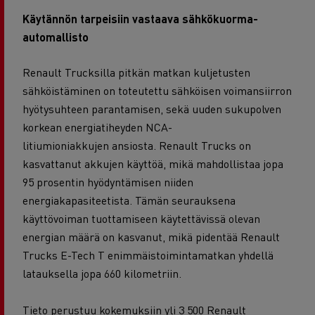
Käytännön tarpeisiin vastaava sähkökuorma-
automallisto
Renault Trucksilla pitkän matkan kuljetusten
sähköistäminen on toteutettu sähköisen voimansiirron
hyötysuhteen parantamisen, sekä uuden sukupolven
korkean energiatiheyden NCA-
litiumioniakkujen
ansiosta. Renault Trucks on
kasvattanut akkujen käyttöä, mikä mahdollistaa jopa
95 prosentin hyödyntämisen niiden
energiakapasiteetista. Tämän seurauksena
käyttövoiman tuottamiseen käytettävissä olevan
energian määrä on kasvanut, mikä pidentää Renault
Trucks E-Tech T enimmäistoimintamatkan yhdellä
latauksella jopa 660 kilometriin.
Tieto perustuu kokemuksiin yli 3 500 Renault