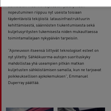
Sähköisten maantiekuljetusten yleistymisen
nopeutuminen riippuu nyt useista toisiaan
täydentävistä tekijöistä: latausinfrastruktuurin
kehittämisestä, säännösten tiukentumisesta sekä
kuljetusyritysten tukemisesta niiden mukauttaessa
toimintamallejaan nykypäivän tarpeisiin.
”Ajoneuvoon itseensä liittyvät teknologiset esteet on
nyt ylitetty. Sähkökuorma-autojen suorituskyky
mahdollistaa yhä useampien pitkän matkan
kuljetusten sähköistämisen samalla, kun ne tarjoavat
poikkeuksellisen ajokokemuksen”, Emmanuel
Duperray päättää.