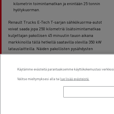
kilometrin toimintamatkan ja enintään 25 tonnin
hyötykuorman.
Renault Trucks E-Tech T-sarjan sähkökuorma-autot
voivat saada jopa 250 kilometriä lisätoimintamatkaa
kuljettajan pakollisen 45 minuutin tauon aikana
markkinoilla tällä hetkellä saatavilla olevilla 350 kW
latauslaitteilla. Näiden pakollisten pysähdysten
hyödyntäminen kasvattaa ajoneuvon käytettävissä
olevaa toimintamatkaa yhden työpäivän aikana.
Käytämme evästeitä parantaaksemme käyttökokemustasi verkkosivu
Renault Trucks E-Tech T 780-, 585- ja 540-malleihin
Valitse mieltymyksesi alla tai
lue lisää evästeistä.
asennettujen akkujen vakuutena on enintään kuuden
vuoden tai 720 000 kilometrin takuu.
Serenity Pack
-
palvelun avulla takuu voidaan laajentaa 10 vuoteen.
Sähkökuorma-autojen käyttöönoton nopeuttaminen