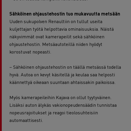
Sähköinen ohjaustehostin tuo mukavuutta metsään
Uuden sukupolven Renaultiin on tullut useita
kuljettajan työtä helpottavia ominaisuuksia. Näistä
näkyvimmät ovat kamerapeilit sekä sähköinen
ohjaustehostin. Metsäautoteillä niiden hyödyt
korostuvat nopeasti.
– Sähköinen ohjaustehostin on täällä metsässä todella
hyvä. Autoa on kevyt käsitellä ja keulaa saa helposti
käännettyä oikeaan suuntaan ahtaissakin paikoissa.
Myös kamerapeileihin Kajava on ollut tyytyväinen.
Lisäksi auton älykäs vakionopeudensäädin tunnistaa
nopeusrajoitukset ja reagoi tieolosuhteisiin
automaattisesti.