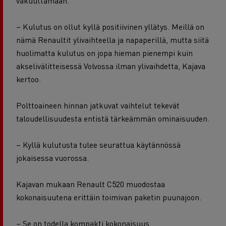
vakuuttamaan.
– Kulutus on ollut kyllä positiivinen yllätys. Meillä on
nämä Renaultit ylivaihteella ja napaperillä, mutta siitä
huolimatta kulutus on jopa hieman pienempi kuin
akselivälitteisessä Volvossa ilman ylivaihdetta, Kajava
kertoo.
Polttoaineen hinnan jatkuvat vaihtelut tekevät
taloudellisuudesta entistä tärkeämmän ominaisuuden.
– Kyllä kulutusta tulee seurattua käytännössä
jokaisessa vuorossa.
Kajavan mukaan Renault C520 muodostaa
kokonaisuutena erittäin toimivan paketin puunajoon.
– Se on todella kompakti kokonaisuus.