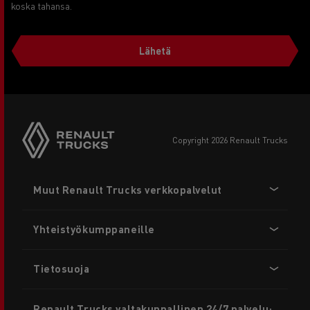
koska tahansa.
Lähetä
copyright 2026 Renault Trucks
Footer
Muut Renault Trucks verkkopalvelut
menu
Yhteistyökumppaneille
Tietosuoja
Renault Trucks valtakunnallinen 24/7 palvelu: