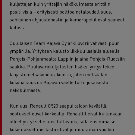
kuljettajan kuin yrittäjän näkökulmasta erittäin
positiivisia – erityisesti polttoainetaloudellisuus,
sähköinen ohjaustehostin ja kamerapeilit ovat saaneet
kiitosta.
Oululaisen Team Kajava Oy arki pyörii vahvasti puun
ympärillä. Yrityksen kalusto liikkuu laajalla alueella
Pohjois-Pohjanmaalta Lappiin ja aina Pohjois-Ruotsiin
saakka. Puutavarakuljetusten lisäksi yritys tekee
laajasti metsäkoneurakointia, joten metsäalan
kokonaisuus on Kajavan väelle tuttu jokaisesta
näkökulmasta.
Kun uusi Renault C520 saapui taloon keväällä,
odotukset olivat korkealla. Renaultit eivät kuitenkaan
olleet yritykselle uusi tuttavuus, sillä ensimmäiset
kokemukset merkistä olivat jo muutaman vuoden