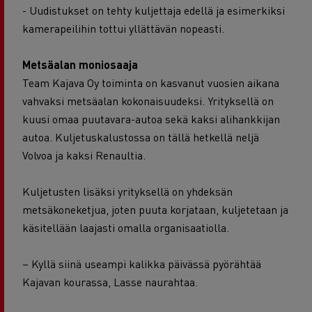
- Uudistukset on tehty kuljettaja edellä ja esimerkiksi
kamerapeilihin tottui yllättävän nopeasti.
Metsäalan moniosaaja
Team Kajava Oy toiminta on kasvanut vuosien aikana
vahvaksi metsäalan kokonaisuudeksi. Yrityksellä on
kuusi omaa puutavara-autoa sekä kaksi alihankkijan
autoa. Kuljetuskalustossa on tällä hetkellä neljä
Volvoa ja kaksi Renaultia.
Kuljetusten lisäksi yrityksellä on yhdeksän
metsäkoneketjua, joten puuta korjataan, kuljetetaan ja
käsitellään laajasti omalla organisaatiolla.
– Kyllä siinä useampi kalikka päivässä pyörähtää
Kajavan kourassa, Lasse naurahtaa.