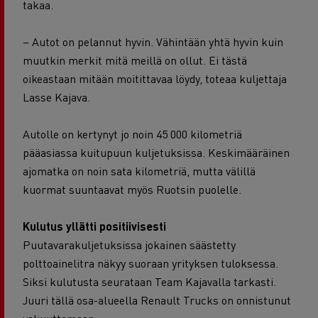
takaa.
– Autot on pelannut hyvin. Vähintään yhtä hyvin kuin
muutkin merkit mitä meillä on ollut. Ei tästä
oikeastaan mitään moitittavaa löydy, toteaa kuljettaja
Lasse Kajava.
Autolle on kertynyt jo noin 45 000 kilometriä
pääasiassa kuitupuun kuljetuksissa. Keskimääräinen
ajomatka on noin sata kilometriä, mutta välillä
kuormat suuntaavat myös Ruotsin puolelle.
Kulutus yllätti positiivisesti
Puutavarakuljetuksissa jokainen säästetty
polttoainelitra näkyy suoraan yrityksen tuloksessa.
Siksi kulutusta seurataan Team Kajavalla tarkasti.
Juuri tällä osa-alueella Renault Trucks on onnistunut