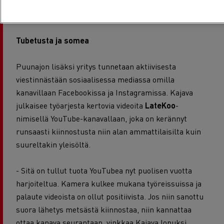
moderni ja ennen kaikkea toimiva työväline vaativaan
puunajoon.
Tubetusta ja somea
Puunajon lisäksi yritys tunnetaan aktiivisesta
viestinnästään sosiaalisessa mediassa omilla
kanavillaan Facebookissa ja Instagramissa. Kajava
julkaisee työarjesta kertovia videoita
LateKoo
-
nimisellä YouTube-kanavallaan, joka on kerännyt
runsaasti kiinnostusta niin alan ammattilaisilta kuin
suureltakin yleisöltä.
- Sitä on tullut tuota YouTubea nyt puolisen vuotta
harjoiteltua. Kamera kulkee mukana työreissuissa ja
palaute videoista on ollut positiivista. Jos niin sanottu
suora lähetys metsästä kiinnostaa, niin kannattaa
ottaa kanava seurantaan, vinkkaa Kajava lopuksi.