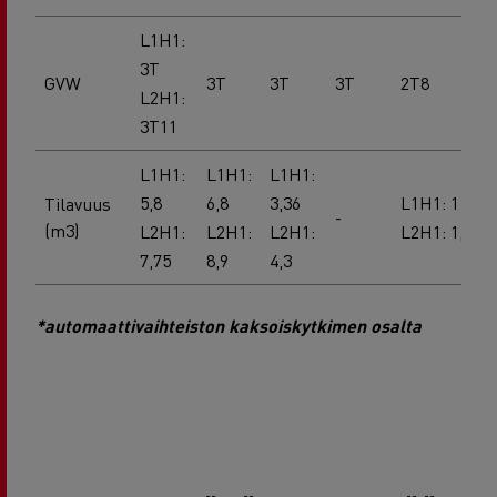
L1H1:
3T
GVW
3T
3T
3T
2T8
L2H1:
3T11
L1H1:
L1H1:
L1H1:
5,8
6,8
3,36
L1H1: 1
Tilavuus
-
(m3)
L2H1:
L2H1:
L2H1:
L2H1: 1,8
7,75
8,9
4,3
*automaattivaihteiston kaksoiskytkimen osalta