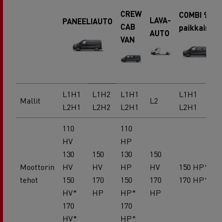
CREW
COMBI 9-
LAVA-
PANEELIAUTO
CAB
paikkainen
AUTO
VAN
L1H1
L1H2
L1H1
L1H1
Mallit
L2
L2H1
L2H2
L2H1
L2H1
110
110
HV
HP
130
150
130
150
Moottorin
HV
HV
HP
HV
150 HP*
tehot
150
170
150
170
170 HP*
HV*
HP
HP*
HP
170
170
HV*
HP*