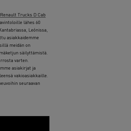
Renault Trucks D Cab
avintoloille lähes 60
Kantabriassa, Leónissa,
tettu asiakkaidemme
 sillä meidän on
mäketjun säilyttämistä.
rrosta varten.
emme asiakirjat ja
leensä vakioasiakkaille.
neuvoihin seuraavan