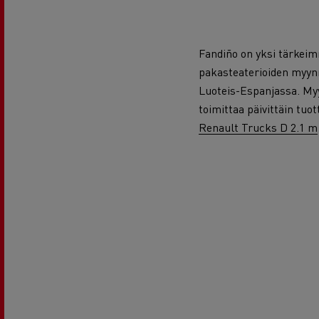
Fandiño on
yksi tärkeim
pakasteaterioiden myynn
Luoteis-Espanjassa. Myy
toimittaa päivittäin tuo
Renault Trucks D 2.1 m