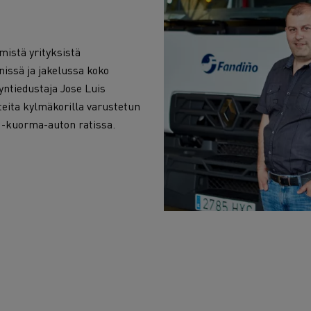
mistä yrityksistä
issä ja jakelussa koko
ntiedustaja Jose Luis
tteita kylmäkorilla varustetun
-kuorma-auton ratissa.