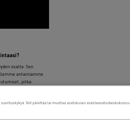
intaasi?
yyden osalta. Sen
kaillemme antamiamme
utumiset, jotka
urvallisuutta ja
kka ajan paljon
rituskykyä. Voit päivittää tai muuttaa asetuksiasi evästeasetuskeskuksess