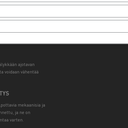
 haltuunsa tuotteidensa
. Niiden ansiosta
itoumuksiaan
älykkään ajotavan
ta voidaan vähentää
TYS
lpottavia mekaanisia ja
nnettu, ja ne on
ntaa varten.