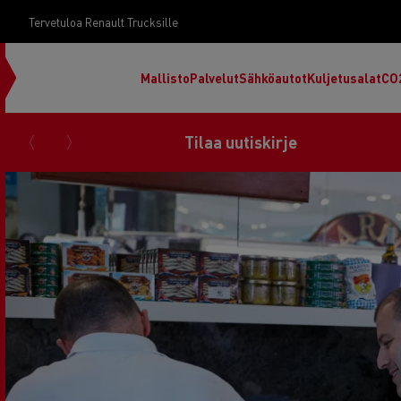
Tervetuloa Renault Trucksille
Mallisto
Palvelut
Sähköautot
Kuljetusalat
CO
Tilaa uutiskirje
RENAULT TRUCKS E-Tech D