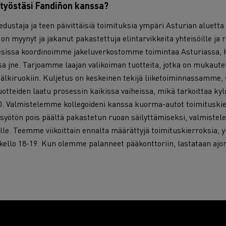
 työstäsi Fandiñon kanssa?
edustaja ja teen päivittäisiä toimituksia ympäri Asturian aluetta
on myynyt ja jakanut pakastettuja elintarvikkeita yhteisöille ja r
lesissa koordinoimme jakeluverkostomme toimintaa Asturiassa, 
sa jne. Tarjoamme laajan valikoiman tuotteita, jotka on mukau
 jälkiruokiin. Kuljetus on keskeinen tekijä liiketoiminnassamme,
otteiden laatu prosessin kaikissa vaiheissa, mikä tarkoittaa kyl
.00. Valmistelemme kollegoideni kanssa kuorma-autot toimituskie
syötön pois päältä pakastetun ruoan säilyttämiseksi, valmistel
le. Teemme viikoittain ennalta määrättyjä toimituskierroksia, y
ello 18-19. Kun olemme palanneet pääkonttoriin, lastataan ajo