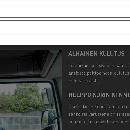
nut alalla jo 60 vuotta, ja se on ottanut koko kylmäketjun täysin
eksi. Sen ajoneuvot kulkevat vuosittain 60 000-70 000 kilometriä
vat odottaa työpäiväänsä täysin rauhallisin mielin ja noudattaa s
ALHAINEN KULUTUS
Tekniikan, aerodynamiikan ja 
ansiosta polttoaineen kulutus
huomattavasti.
HELPPO KORIN KIINNI
Useita korin kiinnittämistä he
sähköisiä varusteita on esiase
suunniteltu kaikenlaista toimi