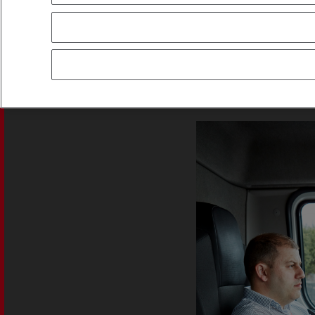
F
andiño on toimi
laadun takaamis
kuljettajat voi
asiakkaitaan kohtaan.