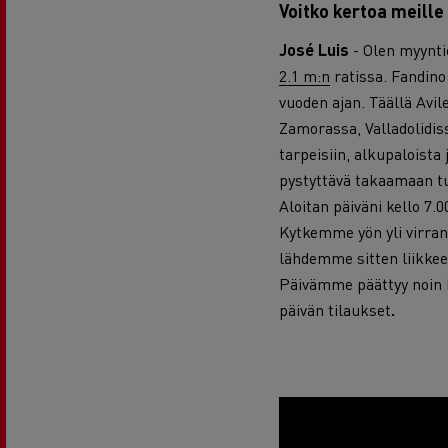
Voitko kertoa meille
José Luis
- Olen myynti
2.1 m:n
ratissa. Fandino 
vuoden ajan. Täällä Avi
Zamorassa, Valladolidis
tarpeisiin, alkupaloista
pystyttävä takaamaan tu
Aloitan päiväni kello 7
Kytkemme yön yli virran
lähdemme sitten liikkeel
Päivämme päättyy noin k
päivän tilaukset
.