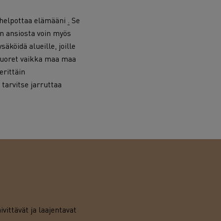
 helpottaa elämääni
.
Se
en ansiosta voin myös
äköidä alueille, joille
ä vuoret vaikka maa maa
erittäin
 tarvitse jarruttaa
vittävät ja laajentavat