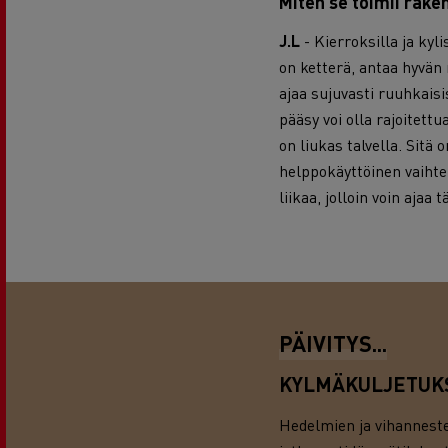
Miten se toimii raken
J.L
- Kierroksilla ja kyli
on ketterä, antaa hyvän
ajaa sujuvasti ruuhkaisis
pääsy voi olla rajoitett
on liukas talvella. Sitä 
helppokäyttöinen vaihtei
liikaa, jolloin voin ajaa 
PÄIVITYS...
KYLMÄKULJETUKS
Hedelmien ja vihannesten