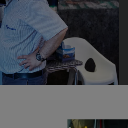
7 syytä siirtyä sähköön
Sähkökuorma-auton rahoitus