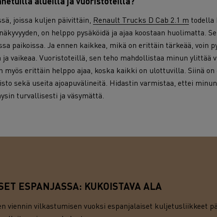
netuilla alueilla ja vuoristoteillä?
ssä, joissa kuljen päivittäin,
Renault Trucks D Cab 2.1 m
todella
 näkyvyyden, on helppo pysäköidä ja ajaa koostaan huolimatta. S
sa paikoissa. Ja ennen kaikkea, mikä on erittäin tärkeää, voin pys
ua ja vaikeaa. Vuoristoteillä, sen teho mahdollistaa minun ylittä
on myös erittäin helppo ajaa, koska kaikki on ulottuvilla. Siinä on 
sto sekä useita ajoapuvälineitä. Hidastin varmistaa, ettei minun
täysin turvallisesti ja väsymättä.
ET ESPANJASSA: KUKOISTAVA ALA
 viennin vilkastumisen vuoksi espanjalaiset kuljetusliikkeet päi