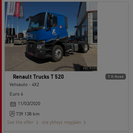
Renault Trucks T 520
T X-Road
Vetoauto - 4X2
Euro 6
11/03/2020
739 138 km
See the offer
ota yhteys myyjään