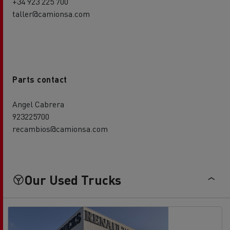
+34 923 225 700
taller@camionsa.com
Parts contact
Angel Cabrera
923225700
recambios@camionsa.com
Our Used Trucks