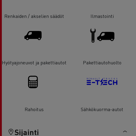
Renkaiden / akselien säädöt
Ilmastointi
Hyötyajoneuvot ja pakettiautot
Pakettiautohuolto
Rahoitus
Sähkökuorma-autot
Sijainti