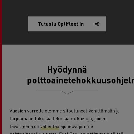
Tutustu Optifleetiin
Hyödynnä
polttoainetehokkuusohje
Vuosien varrella olemme sitoutuneet kehittämään ja
tarjoamaan lukuisia teknisiä ratkaisuja, joiden
tavoitteena on
vähentää
ajoneuvojemme
polttoaineenkulutusta
. Fuel Eco -pakettimme sisältää