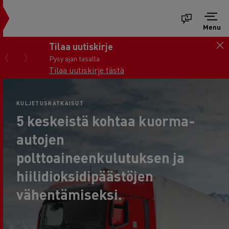
Menu
Tilaa uutiskirje
Pysy ajan tasalla
Tilaa uutiskirje tästä
KULJETUSRATKAISUT
5 keskeistä kohtaa kuorma-
autojen
polttoaineenkulutuksen ja
hiilidioksidipäästöjen
vähentämiseksi.