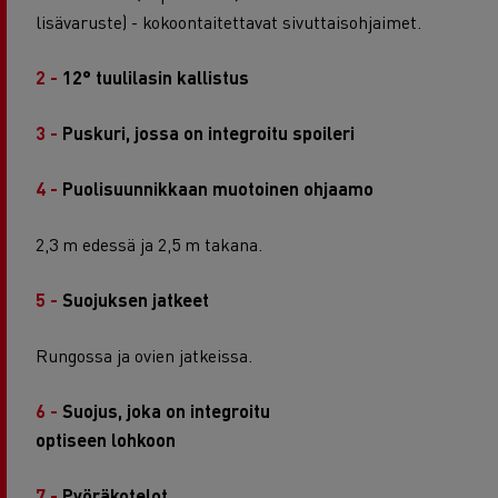
lisävaruste) - kokoontaitettavat sivuttaisohjaimet.
2 -
12° tuulilasin kallistus
3 -
Puskuri, jossa on integroitu spoileri
4 -
Puolisuunnikkaan muotoinen ohjaamo
2,3 m edessä ja 2,5 m takana.
5 -
Suojuksen jatkeet
Rungossa ja ovien jatkeissa.
6 -
Suojus, joka on integroitu
optiseen lohkoon
7 -
Pyöräkotelot