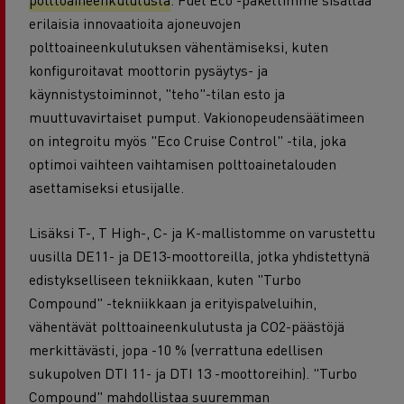
erilaisia innovaatioita ajoneuvojen
polttoaineenkulutuksen vähentämiseksi, kuten
konfiguroitavat moottorin pysäytys- ja
käynnistystoiminnot, "teho"-tilan esto ja
muuttuvavirtaiset pumput. Vakionopeudensäätimeen
on integroitu myös "Eco Cruise Control" -tila, joka
optimoi vaihteen vaihtamisen polttoainetalouden
asettamiseksi etusijalle.
Lisäksi T-, T High-, C- ja K-mallistomme on varustettu
uusilla DE11- ja DE13-moottoreilla, jotka yhdistettynä
edistykselliseen tekniikkaan, kuten "Turbo
Compound" -tekniikkaan ja erityispalveluihin,
vähentävät polttoaineenkulutusta ja CO2-päästöjä
merkittävästi, jopa -10 % (verrattuna edellisen
sukupolven DTI 11- ja DTI 13 -moottoreihin). "Turbo
Compound" mahdollistaa suuremman