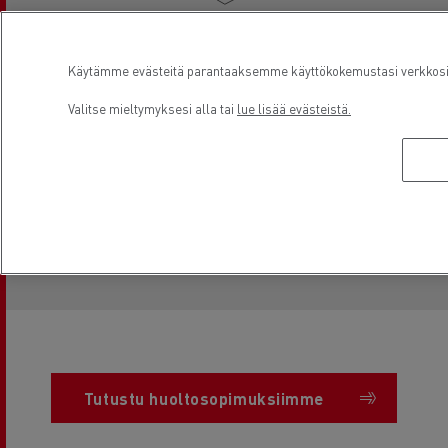
Ajoneuvojen määräaikaishuoltovälien noudattaminen
Käytämme evästeitä parantaaksemme käyttökokemustasi verkkosivu
on tärkeää. Laiminlyöty öljynvaihto, alhainen
Valitse mieltymyksesi alla tai
lue lisää evästeistä.
rengaspaine tai pyöränsuuntauksen puute lisäävät
polttoaineen kulutusta. Tästä syystä tarjoamme
kalustollesi määräaikaisen huoltopalvelun
käyttämällä
AITOJA
varaosia, jotka kattavat aidon
valmistajan takuun, joka pitää huolletut ajoneuvot
tiellä pidempään.
Tutustu huoltosopimuksiimme