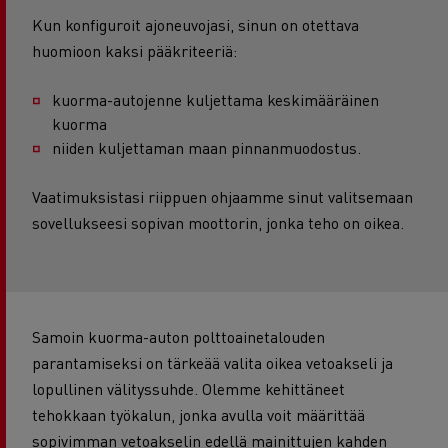
Kun konfiguroit ajoneuvojasi, sinun on otettava
huomioon kaksi pääkriteeriä:
kuorma-autojenne kuljettama keskimääräinen
kuorma
niiden kuljettaman maan pinnanmuodostus.
Vaatimuksistasi riippuen ohjaamme sinut valitsemaan
sovellukseesi sopivan moottorin, jonka teho on oikea.
Samoin kuorma-auton polttoainetalouden
parantamiseksi on tärkeää valita oikea vetoakseli ja
lopullinen välityssuhde. Olemme kehittäneet
tehokkaan työkalun, jonka avulla voit määrittää
sopivimman vetoakselin edellä mainittujen kahden