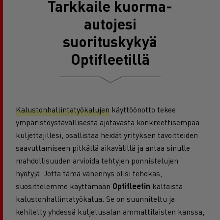
Tarkkaile kuorma-
autojesi
suorituskykyä
Optifleetillä
Kalustonhallintatyökalujen
käyttöönotto tekee
ympäristöystävällisestä ajotavasta konkreettisempaa
kuljettajillesi, osallistaa heidät yrityksen tavoitteiden
saavuttamiseen pitkällä aikavälillä ja antaa sinulle
mahdollisuuden arvioida tehtyjen ponnistelujen
hyötyjä. Jotta tämä vähennys olisi tehokas,
suosittelemme käyttämään
Optifleetin
kaltaista
kalustonhallintatyökalua. Se on suunniteltu ja
kehitetty yhdessä kuljetusalan ammattilaisten kanssa,