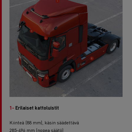
1-
Erilaiset kattoluistit
Kiinteä (88 mm), käsin säädettävä
285-496 mm (nopea säätö)