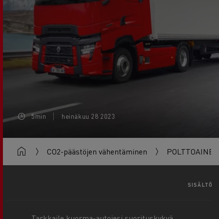
5min
heinäkuu 28 2023
CO2-päästöjen vähentäminen
POLTTOAINE
SISÄLTÖ
Tarkkaile kuorma-autojesi suorituskykyä