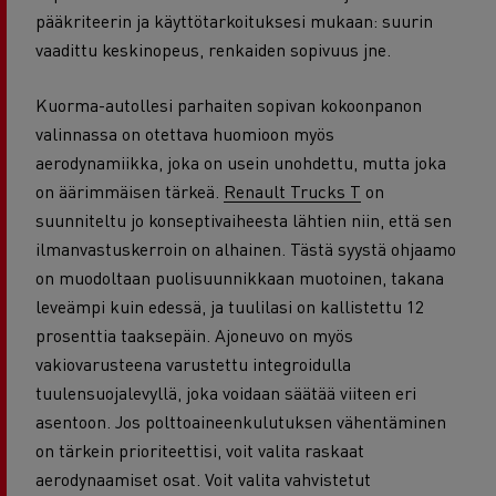
pääkriteerin ja käyttötarkoituksesi mukaan: suurin
vaadittu keskinopeus, renkaiden sopivuus jne.
Kuorma-autollesi parhaiten sopivan kokoonpanon
valinnassa on otettava huomioon myös
aerodynamiikka, joka on usein unohdettu, mutta joka
on äärimmäisen tärkeä.
Renault Trucks T
on
suunniteltu jo konseptivaiheesta lähtien niin, että sen
ilmanvastuskerroin on alhainen. Tästä syystä ohjaamo
on muodoltaan puolisuunnikkaan muotoinen, takana
leveämpi kuin edessä, ja tuulilasi on kallistettu 12
prosenttia taaksepäin. Ajoneuvo on myös
vakiovarusteena varustettu integroidulla
tuulensuojalevyllä, joka voidaan säätää viiteen eri
asentoon. Jos polttoaineenkulutuksen vähentäminen
on tärkein prioriteettisi, voit valita raskaat
aerodynaamiset osat. Voit valita vahvistetut