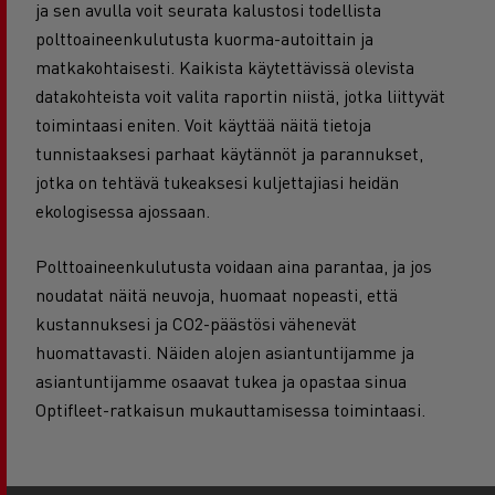
ja sen avulla voit seurata kalustosi todellista
polttoaineenkulutusta kuorma-autoittain ja
matkakohtaisesti. Kaikista käytettävissä olevista
datakohteista voit valita raportin niistä, jotka liittyvät
toimintaasi eniten. Voit käyttää näitä tietoja
tunnistaaksesi parhaat käytännöt ja parannukset,
jotka on tehtävä tukeaksesi kuljettajiasi heidän
ekologisessa ajossaan.
Polttoaineenkulutusta voidaan aina parantaa, ja jos
noudatat näitä neuvoja, huomaat nopeasti, että
kustannuksesi ja CO2-päästösi vähenevät
huomattavasti. Näiden alojen asiantuntijamme ja
asiantuntijamme osaavat tukea ja opastaa sinua
Optifleet-ratkaisun mukauttamisessa toimintaasi.