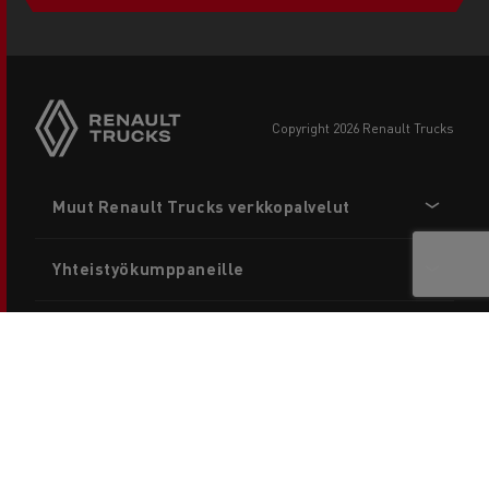
copyright 2026 Renault Trucks
Footer
Muut Renault Trucks verkkopalvelut
menu
Yhteistyökumppaneille
Tietosuoja
Renault Trucks valtakunnallinen 24/7 palvelu:
00800 1234 2424
Yhteystiedot