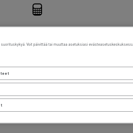
Rahoitus
orituskykyä. Voit päivittää tai muuttaa asetuksiasi evästeasetuskeskuksess
steet
et