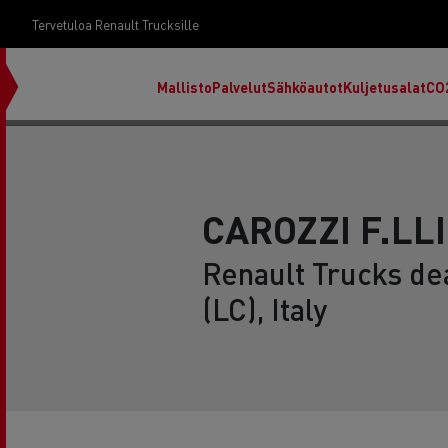
Tervetuloa Renault Trucksille
Mallisto
Palvelut
Sähköautot
Kuljetusalat
CO
CAROZZI F.LLI 
Renault Trucks de
(LC), Italy
RENAULT TRUCKS E-Tech D