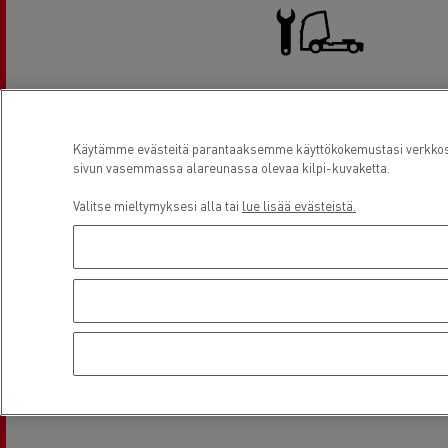
Kuorma-auton huolto ja korjaus
Käytämme evästeitä parantaaksemme käyttökokemustasi verkkosiv
sivun vasemmassa alareunassa olevaa kilpi-kuvaketta.
Sijainti
Valitse mieltymyksesi alla tai
lue lisää evästeistä.