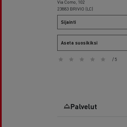
RENAULT TRUCKS E-Tech D Wide
Via Como, 102
23883 BRIVIO (LC)
Sijainti
Aseta suosikiksi
/ 5
Palvelut