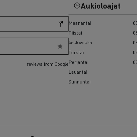
7 syytä siirtyä sähköön
Aukioloajat
Sähkökuorma-auton rahoitus
Maanantai
08
Tiistai
08
keskiviikko
08
Torstai
08
Perjantai
08
reviews from Google
Lauantai
Sunnuntai