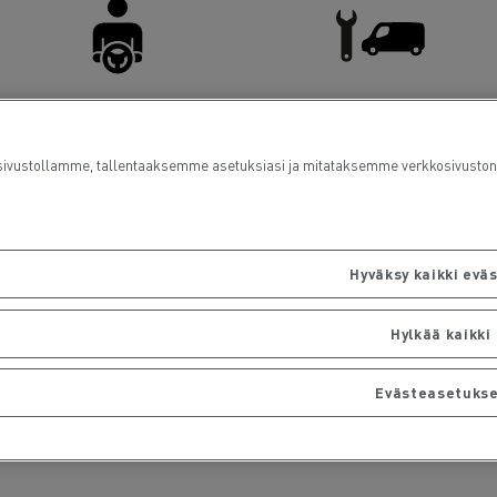
Kuljettajien tilat
Pakettiautohuolto
ustollamme, tallentaaksemme asetuksiasi ja mitataksemme verkkosivuston su
Hyväksy kaikki evä
Hylkää kaikki
Evästeasetuks