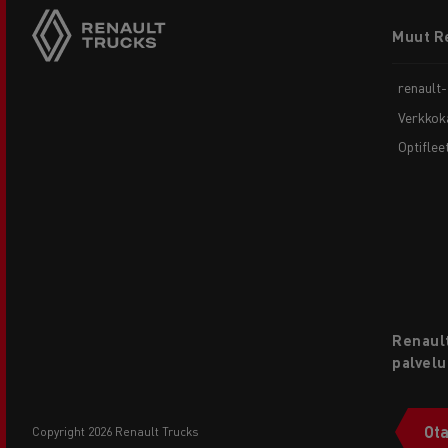
Footer
Muut R
menu
renault
Verkkok
Optiflee
Renault
palvelu
Ota
copyright 2026 Renault Trucks