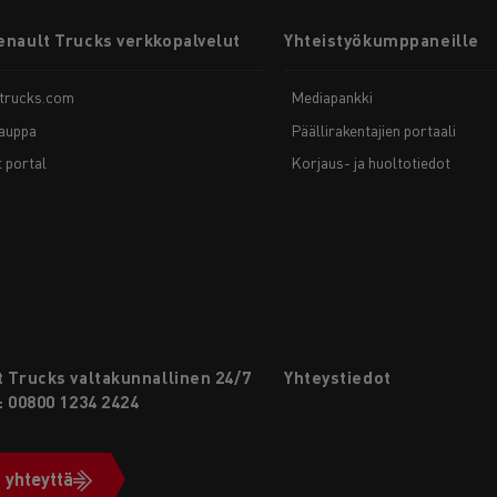
enault Trucks verkkopalvelut
Yhteistyökumppaneille
-trucks.com
Mediapankki
auppa
Päällirakentajien portaali
t portal
Korjaus- ja huoltotiedot
 Trucks valtakunnallinen 24/7
Yhteystiedot
: 00800 1234 2424
 yhteyttä