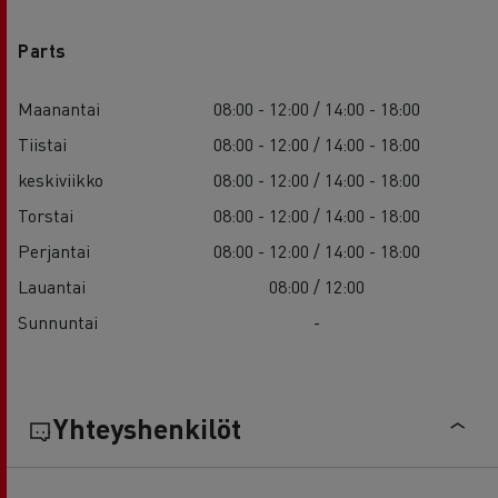
Parts
Maanantai
08:00 - 12:00 / 14:00 - 18:00
Tiistai
08:00 - 12:00 / 14:00 - 18:00
keskiviikko
08:00 - 12:00 / 14:00 - 18:00
Torstai
08:00 - 12:00 / 14:00 - 18:00
Perjantai
08:00 - 12:00 / 14:00 - 18:00
Lauantai
08:00 / 12:00
Sunnuntai
-
Yhteyshenkilöt