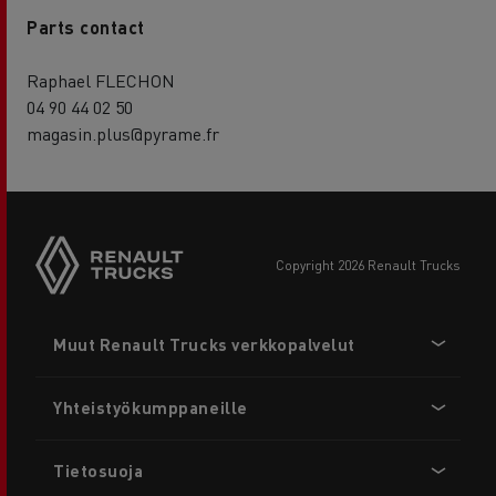
Parts contact
Raphael FLECHON
04 90 44 02 50
magasin.plus@pyrame.fr
copyright 2026 Renault Trucks
Footer
Muut Renault Trucks verkkopalvelut
menu
Yhteistyökumppaneille
Tietosuoja