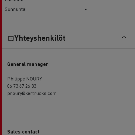
Sunnuntai
-
Yhteyshenkilöt
General manager
Philippe NOURY
06 73 67 26 33
pnoury@kertrucks.com
Sales contact