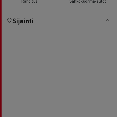
Rahoitus
Sähkökuorma-autot
Sijainti