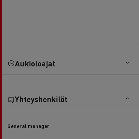
Aukioloajat
Yhteyshenkilöt
General manager