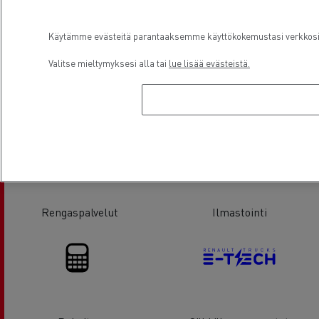
Käytämme evästeitä parantaaksemme käyttökokemustasi verkkosivu
Valitse mieltymyksesi alla tai
lue lisää evästeistä.
Takalaitanostinhuolto
Ajopiirturit
Rengaspalvelut
Ilmastointi