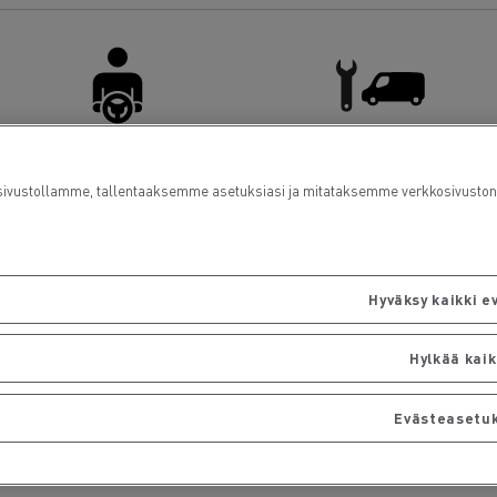
Kuljettajien tilat
Pakettiautohuolto
ustollamme, tallentaaksemme asetuksiasi ja mitataksemme verkkosivuston suo
Hyväksy kaikki e
Hylkää kaik
Evästeasetu