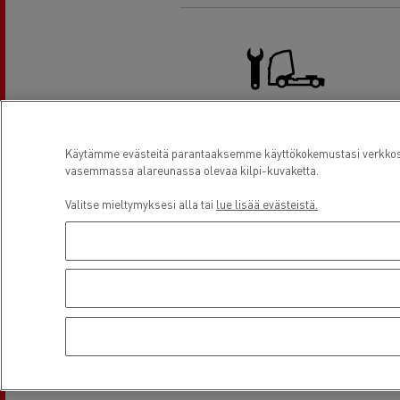
Kuorma-auton huolto ja korjaus
Käytämme evästeitä parantaaksemme käyttökokemustasi verkkosiv
vasemmassa alareunassa olevaa kilpi-kuvaketta.
Valitse mieltymyksesi alla tai
lue lisää evästeistä.
Sijainti