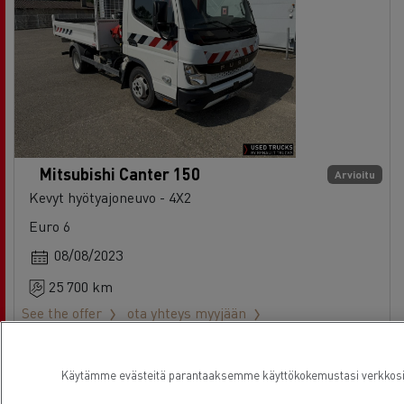
Mitsubishi Canter 150
Arvioitu
Kevyt hyötyajoneuvo - 4X2
Euro 6
08/08/2023
25 700 km
See the offer
ota yhteys myyjään
Ref: 73145
Käytämme evästeitä parantaaksemme käyttökokemustasi verkkosivu