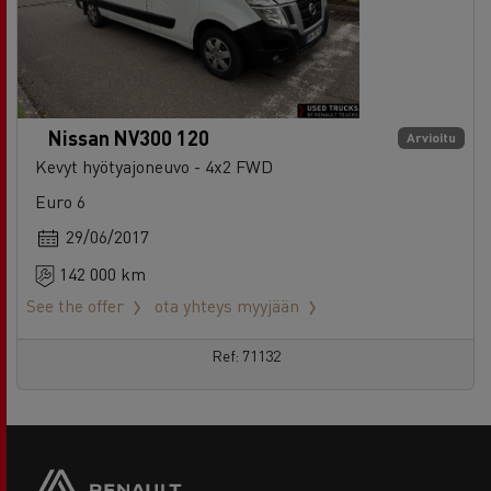
Nissan NV300 120
Arvioitu
Kevyt hyötyajoneuvo - 4x2 FWD
Euro 6
29/06/2017
142 000 km
See the offer
ota yhteys myyjään
Ref: 71132