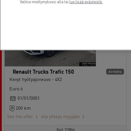
Valitse mieltymyksesi alla tai
lue lisää evästeistä.
Renault Trucks Trafic 150
Arvioitu
Kevyt hyötyajoneuvo - 4X2
Euro 6
01/01/0001
200 km
See the offer
ota yhteys myyjään
Ref: 72806