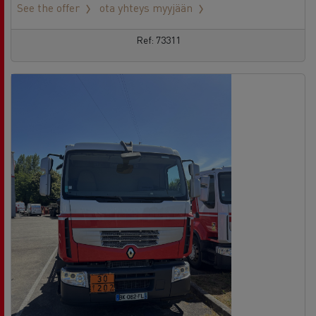
See the offer
ota yhteys myyjään
Ref: 73311