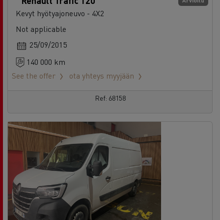
Renault Trafic 120
Arvioitu
Kevyt hyötyajoneuvo - 4X2
Not applicable
25/09/2015
140 000 km
See the offer
ota yhteys myyjään
Ref: 68158