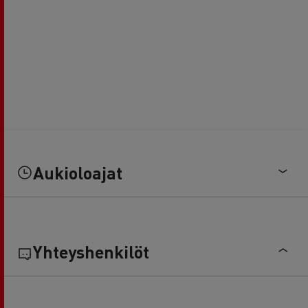
Aukioloajat
Yhteyshenkilöt