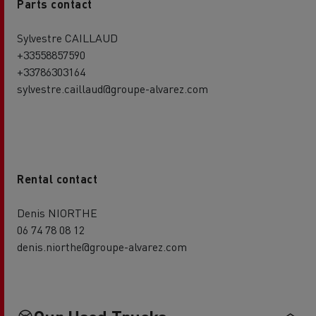
Parts contact
Sylvestre CAILLAUD
+33558857590
+33786303164
sylvestre.caillaud@groupe-alvarez.com
Rental contact
Denis NIORTHE
06 74 78 08 12
denis.niorthe@groupe-alvarez.com