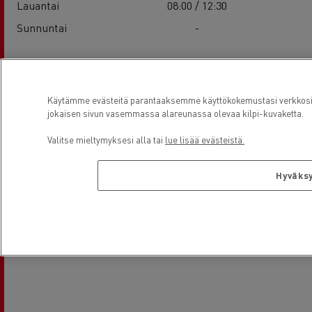
Lauantai
08:00 / 12:30
Sunnuntai
-
Sijainti
Käytämme evästeitä parantaaksemme käyttökokemustasi verkkosivu
jokaisen sivun vasemmassa alareunassa olevaa kilpi-kuvaketta.
Valitse mieltymyksesi alla tai
lue lisää evästeistä.
Hyväksy