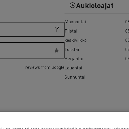
7 syytä siirtyä sähköön
Aukioloajat
Sähkökuorma-auton rahoitus
Maanantai
08
Tiistai
08
keskiviikko
08
Torstai
08
Perjantai
08
reviews from Google
Lauantai
Sunnuntai
vustollamme, tallentaaksemme asetuksiasi ja mitataksemme verkkosivuston s