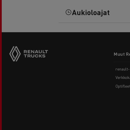
Aukioloajat
Footer
Muut R
menu
renault
Verkkok
Optiflee