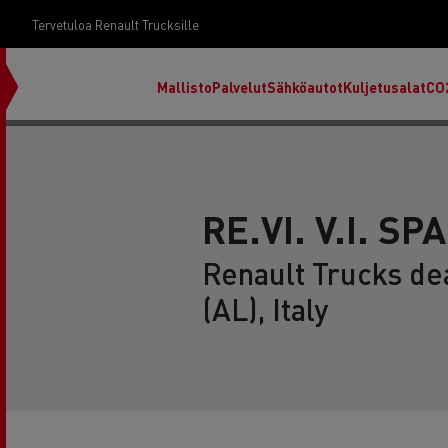
Tervetuloa Renault Trucksille
Mallisto
Palvelut
Sähköautot
Kuljetusalat
CO
RE.VI. V.I. SP
Renault Trucks de
(AL), Italy
RENAULT TRUCKS E-Tech D