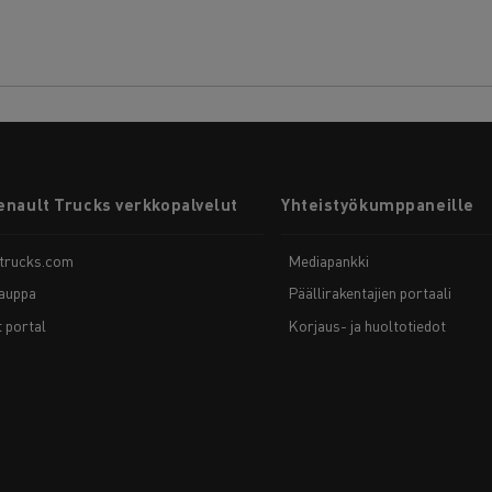
enault Trucks verkkopalvelut
Yhteistyökumppaneille
-trucks.com
Mediapankki
auppa
Päällirakentajien portaali
t portal
Korjaus- ja huoltotiedot