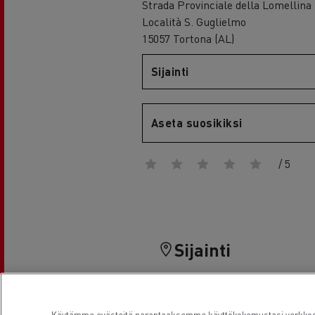
RENAULT TRUCKS E-Tech D Wide
Strada Provinciale della Lomellina
Località S. Guglielmo
15057 Tortona (AL)
Sijainti
Aseta suosikiksi
/ 5
Sijainti
Käytämme evästeitä parantaaksemme käyttökokemustasi verkkosi