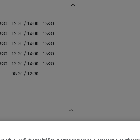
Guerlain
Delanchy Group
:30 - 12:30 / 14:00 - 18:30
Feldschlösschen - Carlsberg
:30 - 12:30 / 14:00 - 18:30
Toimitusta varten
:30 - 12:30 / 14:00 - 18:30
:30 - 12:30 / 14:00 - 18:30
:30 - 12:30 / 14:00 - 18:30
08:30 / 12:30
-
uorituskykyä. Voit päivittää tai muuttaa asetuksiasi evästeasetuskeskukse