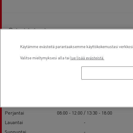
Aukioloajat
Käytämme evästeitä parantaaksemme käyttökokemustasi verkkosivu
Valitse mieltymyksesi alla tai
lue lisää evästeistä.
Sales
Maanantai
08:00 - 12:00 / 13:30 - 18:00
Tiistai
08:00 - 12:00 / 13:30 - 18:00
keskiviikko
08:00 - 12:00 / 13:30 - 18:00
Torstai
08:00 - 12:00 / 13:30 - 18:00
Perjantai
08:00 - 12:00 / 13:30 - 18:00
Lauantai
-
Sunnuntai
-