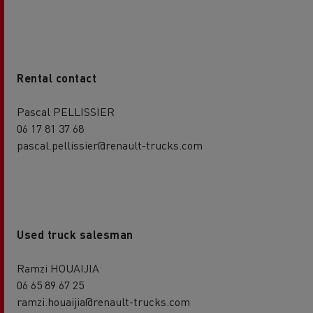
Rental contact
Pascal PELLISSIER
06 17 81 37 68
pascal.pellissier@renault-trucks.com
Used truck salesman
Ramzi HOUAIJIA
06 65 89 67 25
ramzi.houaijia@renault-trucks.com