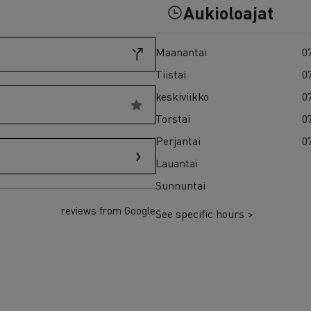
7 syytä siirtyä sähköön
Aukioloajat
Sähkökuorma-auton rahoitus
Maanantai
07
Tiistai
07
keskiviikko
07
Torstai
07
Perjantai
07
Lauantai
Sunnuntai
reviews from Google
See specific hours >