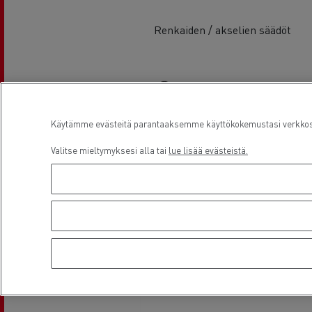
Renkaiden / akselien säädöt
Sijainti
Käytämme evästeitä parantaaksemme käyttökokemustasi verkkosiv
Valitse mieltymyksesi alla tai
lue lisää evästeistä.