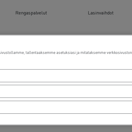
Rengaspalvelut
Lasinvaihdot
ustollamme, tallentaaksemme asetuksiasi ja mitataksemme verkkosivuston suo