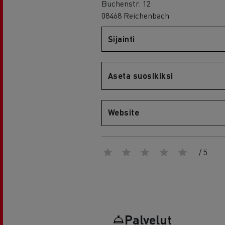
RENAULT TRUCKS E-Tech D Wide
Buchenstr. 12
08468 Reichenbach
Sijainti
Aseta suosikiksi
Website
/ 5
Palvelut