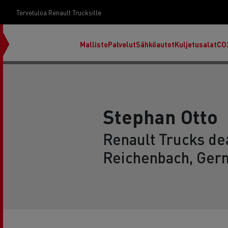
Tervetuloa Renault Trucksille
Mallisto
Palvelut
Sähköautot
Kuljetusalat
CO
Stephan Otto
Renault Trucks dea
Reichenbach, Ger
RENAULT TRUCKS E-Tech D