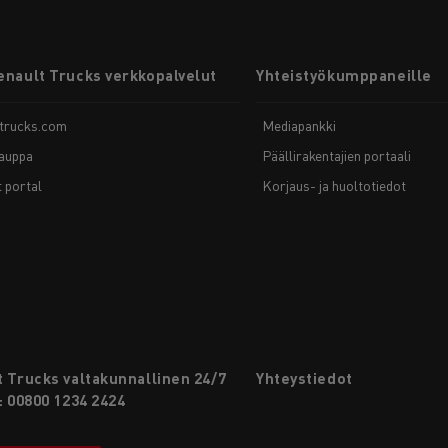
enault Trucks verkkopalvelut
Yhteistyökumppaneille
-trucks.com
Mediapankki
auppa
Päällirakentajien portaali
t portal
Korjaus- ja huoltotiedot
 Trucks valtakunnallinen 24/7
Yhteystiedot
: 00800 1234 2424