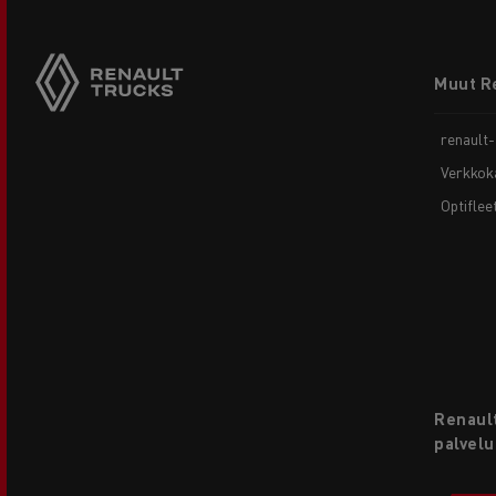
Footer
Muut R
menu
renault
Verkkok
Optiflee
Renault
palvelu