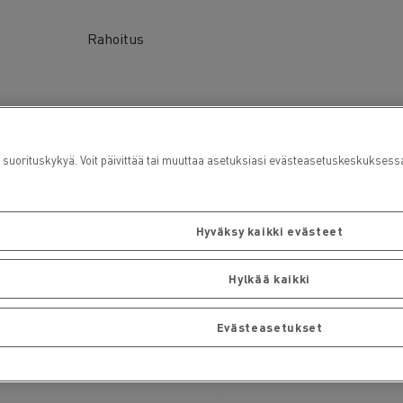
Rahoitus
rituskykyä. Voit päivittää tai muuttaa asetuksiasi evästeasetuskeskuksess
Hyväksy kaikki evästeet
Hylkää kaikki
Evästeasetukset