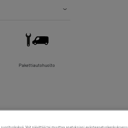
t
Pakettiautohuolto
rituskykyä. Voit päivittää tai muuttaa asetuksiasi evästeasetuskeskuksess