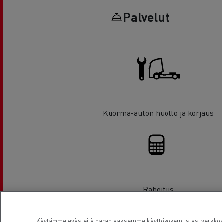
Palvelut
Kuorma-auton huolto ja korjaus
Rahoitus
Käytämme evästeitä parantaaksemme käyttökokemustasi verkkosiv