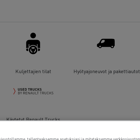
Kuljettajien tilat
Hyötyajoneuvot ja pakettiauto
Käytetyt Renault Trucks
kuorma-autot
ustollamme, tallentaaksemme asetuksiasi ja mitataksemme verkkosivuston suo