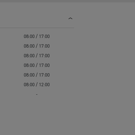
Guerlain
Delanchy Group
Feldschlösschen - Carlsberg
08:00 / 17:00
Toimitusta varten
08:00 / 17:00
08:00 / 17:00
08:00 / 17:00
08:00 / 17:00
08:00 / 12:00
-