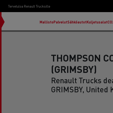
Tervetuloa Renault Trucksille
Mallisto
Palvelut
Sähköautot
Kuljetusalat
CO
THOMPSON C
(GRIMSBY)
Renault Trucks dea
GRIMSBY, United 
RENAULT TRUCKS E-Tech D