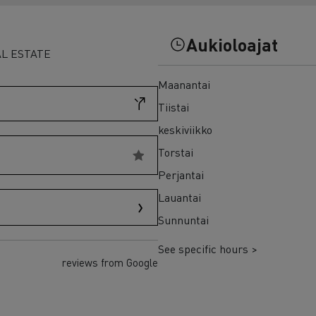
7 syytä siirtyä sähköön
Sähkökuorma-auton rahoitus
Aukioloajat
L ESTATE
Maanantai
Tiistai
keskiviikko
Torstai
Perjantai
Lauantai
Sunnuntai
See specific hours >
reviews from Google