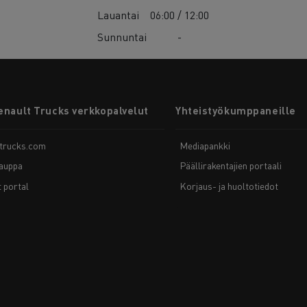
Lauantai
06:00 / 12:00
Sunnuntai
-
enault Trucks verkkopalvelut
Yhteistyökumppaneille
-trucks.com
Mediapankki
auppa
Päällirakentajien portaali
t portal
Korjaus- ja huoltotiedot