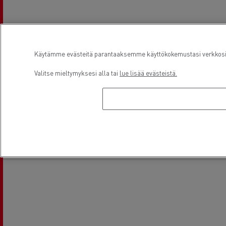
Rengaspalvelut
Lasinvaihdot
Käytämme evästeitä parantaaksemme käyttökokemustasi verkkosivu
Valitse mieltymyksesi alla tai
lue lisää evästeistä.
Ilmastointi
Huoltopalvelut
Sijainti