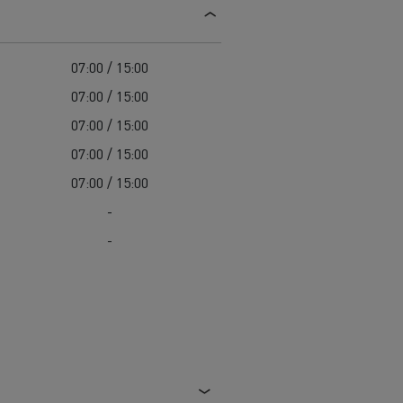
Guerlain
Delanchy Group
07:00 / 15:00
Feldschlösschen - Carlsberg
07:00 / 15:00
Toimitusta varten
07:00 / 15:00
07:00 / 15:00
07:00 / 15:00
-
-