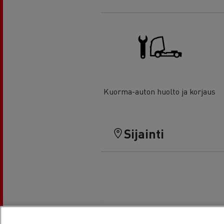
Kuorma-auton huolto ja korjaus
Sijainti