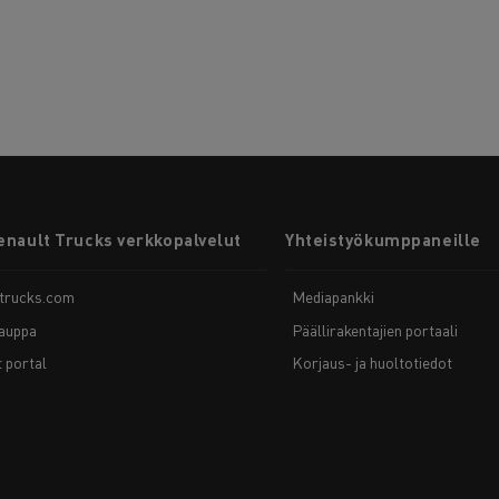
enault Trucks verkkopalvelut
Yhteistyökumppaneille
-trucks.com
Mediapankki
auppa
Päällirakentajien portaali
t portal
Korjaus- ja huoltotiedot