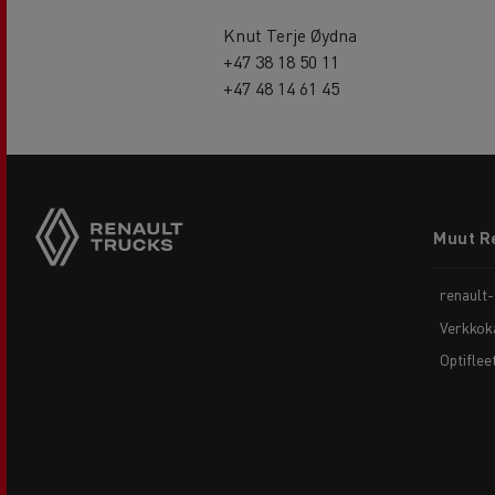
Knut Terje Øydna
+47 38 18 50 11
+47 48 14 61 45
Footer
Muut R
menu
renault
Verkkok
Optiflee