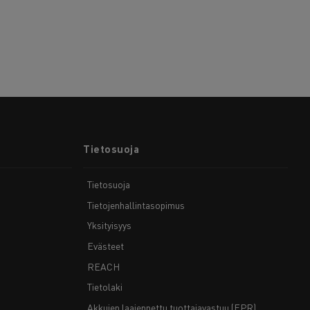
Tietosuoja
Tietosuoja
Tietojenhallintasopimus
Yksityisyys
Evästeet
REACH
Tietolaki
Akkujen laajennettu tuottajavastuu (EPR)