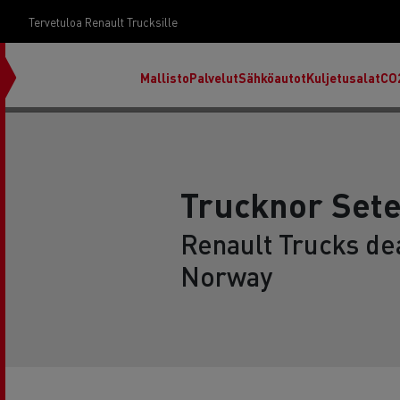
Tervetuloa Renault Trucksille
Mallisto
Palvelut
Sähköautot
Kuljetusalat
CO
Trucknor Sete
Renault Trucks dea
Norway
RENAULT TRUCKS E-Tech D