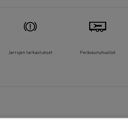
Jarrujen tarkastukset
Perävaunuhuollot