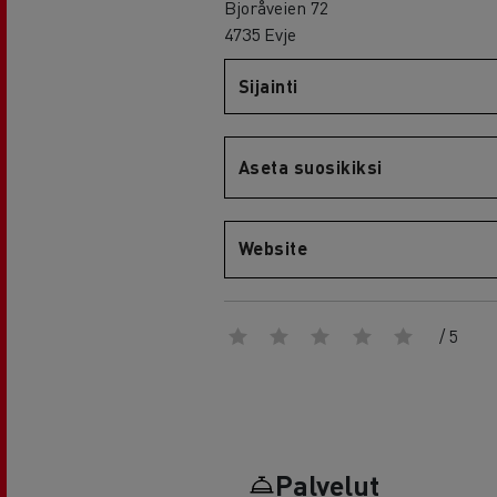
RENAULT TRUCKS E-Tech D Wide
Bjoråveien 72
4735 Evje
Sijainti
Aseta suosikiksi
Website
/ 5
Palvelut