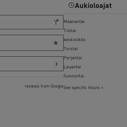
7 syytä siirtyä sähköön
Aukioloajat
Sähkökuorma-auton rahoitus
Maanantai
Tiistai
keskiviikko
Torstai
Perjantai
Lauantai
Sunnuntai
reviews from Google
See specific hours >