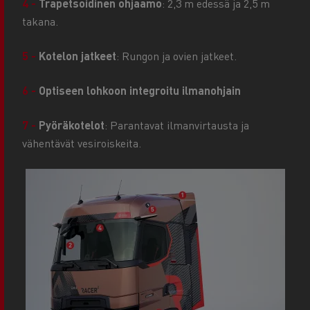
4 -
Trapetsoidinen ohjaamo
: 2,3 m edessä ja 2,5 m
takana.
5 -
Kotelon jatkeet
: Rungon ja ovien jatkeet.
6 -
Optiseen lohkoon integroitu ilmanohjain
7 -
Pyöräkotelot
: Parantavat ilmanvirtausta ja
vähentävät vesiroiskeita.