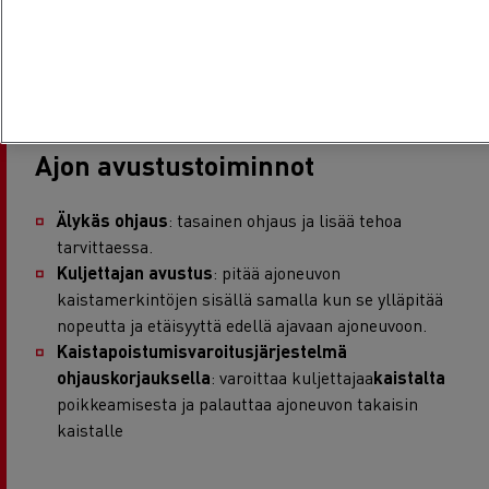
Ajon avustustoiminnot
Älykäs ohjaus
: tasainen ohjaus ja lisää tehoa
tarvittaessa.
Kuljettajan avustus
: pitää ajoneuvon
kaistamerkintöjen sisällä samalla kun se ylläpitää
nopeutta ja etäisyyttä edellä ajavaan ajoneuvoon.
Kaistapoistumisvaroitusjärjestelmä
ohjauskorjauksella
: varoittaa kuljettajaa
kaistalta
poikkeamisesta ja palauttaa ajoneuvon takaisin
kaistalle