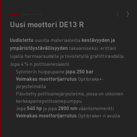
Uusi moottori DE13 R
Uudistettu
uusilla materiaaleilla
kestävyyden ja
ympäristöystävällisyyden
takaamiseksi: erittäin
lujalla harmaaraudalla ja tiivistetyllä grafiittiraudalla.
Jopa 4 %:n polttoainesäästö
Sylinterin huippupaine
jopa 250 bar
Voimakas moottorijarrutus
Optibrake+-
järjestelmällä
Päivitetty polttoainejärjestelmä, jossa on ulkoinen
korkeapainepolttoainepumppu
Jopa
540 hp
ja jopa
2800 nm
vääntömomentti
Voimakas moottorijarrutus
Optibrake+:n avulla