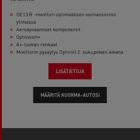
DE13 R -moottori optimaalisen voimansiirron
ytimessä
Aerodynaamiset komponentit
Optivision+
A+-luokan renkaat
Moottorin pysäytys Optiroll 2. sukupolven aikana
LISÄTIETOJA
MÄÄRITÄ KUORMA-AUTOSI