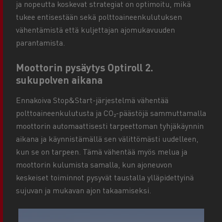
ja nopeutta koskevat strategiat on optimoitu, mikä
tukee entisestään sekä polttoaineenkulutuksen
vähentämistä että kuljettajan ajomukavuuden
parantamista.
Moottorin pysäytys Optiroll 2.
sukupolven aikana
Ennakoiva Stop&Start-järjestelmä vähentää
polttoaineenkulutusta ja CO₂-päästöjä sammuttamalla
moottorin automaattisesti tarpeettoman tyhjäkäynnin
aikana ja käynnistämällä sen välittömästi uudelleen,
kun se on tarpeen. Tämä vähentää myös melua ja
moottorin kulumista samalla, kun ajoneuvon
keskeiset toiminnot pysyvät taustalla ylläpidettyinä
sujuvan ja mukavan ajon takaamiseksi.