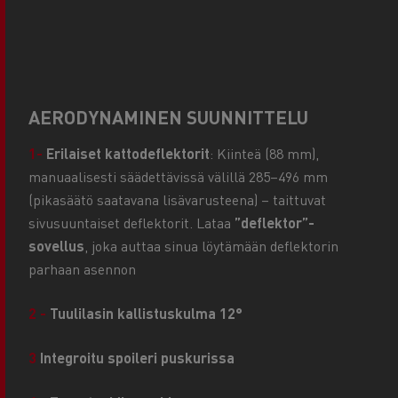
AERODYNAMINEN SUUNNITTELU
1-
Erilaiset kattodeflektorit
: Kiinteä (88 mm),
manuaalisesti säädettävissä välillä 285–496 mm
(pikasäätö saatavana lisävarusteena) – taittuvat
sivusuuntaiset deflektorit. Lataa
”deflektor”-
sovellus
, joka auttaa sinua löytämään deflektorin
parhaan asennon
2 -
Tuulilasin kallistuskulma 12°
3
Integroitu spoileri puskurissa