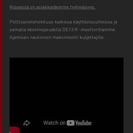
Kyseessä on asiakkaidemme tyytyväisyys.
Polttoainetehokkuus kaikissa käyttöolosuhteissa ja
samalla keskinopeudella DE13 R -moottorillamme.
Ajamisen nautinnon maksimointi kuljettajille.