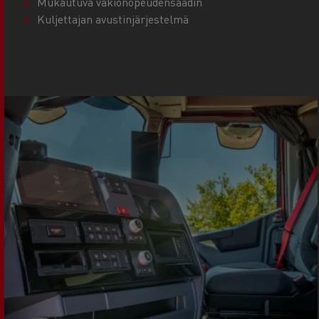
Mukautuva vakionopeudensäädin
Kuljettajan avustinjärjestelmä