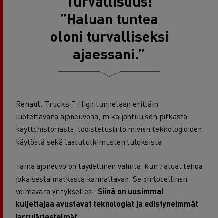
Turvallisuus:
”Haluan tuntea
oloni turvalliseksi
ajaessani.”
Renault Trucks T High tunnetaan erittäin
luotettavana ajoneuvona, mikä johtuu sen pitkästä
käyttöhistoriasta, todistetusti toimivien teknologioiden
käytöstä sekä laatututkimusten tuloksista.
Tämä ajoneuvo on täydellinen valinta, kun haluat tehdä
jokaisesta matkasta kannattavan. Se on todellinen
voimavara yrityksellesi.
Siinä on uusimmat
kuljettajaa avustavat teknologiat ja edistyneimmät
jarrujärjestelmät.