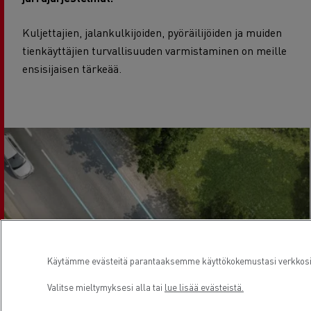
Kuljettajien, jalankulkijoiden, pyöräilijöiden ja muiden
tienkäyttäjien turvallisuuden varmistaminen on meille
ensisijaisen tärkeää.
Käytämme evästeitä parantaaksemme käyttökokemustasi verkkosivu
Valitse mieltymyksesi alla tai
lue lisää evästeistä.