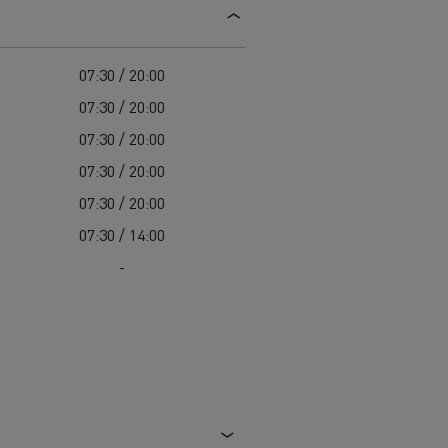
Guerlain
Delanchy Group
07:30 / 20:00
Feldschlösschen - Carlsberg
07:30 / 20:00
Toimitusta varten
07:30 / 20:00
07:30 / 20:00
07:30 / 20:00
07:30 / 14:00
-