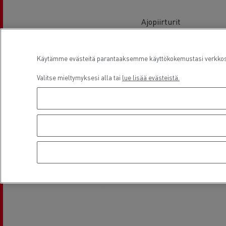
Ajopiirturit
Käytämme evästeitä parantaaksemme käyttökokemustasi verkkosiv
Valitse mieltymyksesi alla tai
lue lisää evästeistä.
Ilmastointi
Sijainti