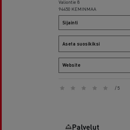
RENAULT TRUCKS E-Tech D Wide
Valiontie 8
94450 KEMINMAA
Sijainti
Aseta suosikiksi
Website
/ 5
Palvelut