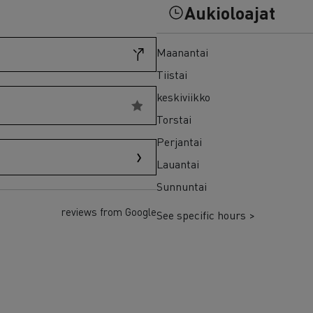
7 syytä siirtyä sähköön
Aukioloajat
Sähkökuorma-auton rahoitus
Maanantai
Tiistai
keskiviikko
Torstai
Perjantai
Lauantai
Sunnuntai
reviews from Google
See specific hours >