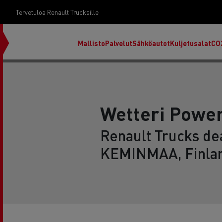
Tervetuloa Renault Trucksille
Mallisto
Palvelut
Sähköautot
Kuljetusalat
CO
Wetteri Powe
Renault Trucks dea
KEMINMAA, Finla
RENAULT TRUCKS E-Tech D