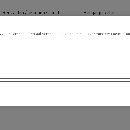
Renkaiden / akselien säädöt
Rengaspalvelut
ustollamme, tallentaaksemme asetuksiasi ja mitataksemme verkkosivuston suo
Pakettiautohuolto