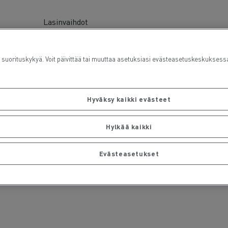
Lasinvaihdot
rituskykyä. Voit päivittää tai muuttaa asetuksiasi evästeasetuskeskuksess
Hyväksy kaikki evästeet
Hylkää kaikki
Evästeasetukset