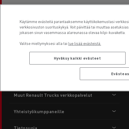
LV1057 Rumbula, Stopinu pagasts
Käytämme evästeitä parantaaksemme käyttökokemustasi verkkosi
Volvo Truck Latvia SIA Valmiera
verkkosivuston suorituskykyä. Voit päivittää tai muuttaa asetuk
jokaisen sivun vasemmassa alareunassa olevaa kilpi-kuvaketta.
LV-4219 Burtnieku pagasts
Valitse mieltymyksesi alla tai
lue lisää evästeistä.
Hyväksy kaikki evästeet
Evästea
copyright 2026 Renault Trucks
Footer
Muut Renault Trucks verkkopalvelut
menu
Yhteistyökumppaneille
Tietosuoja