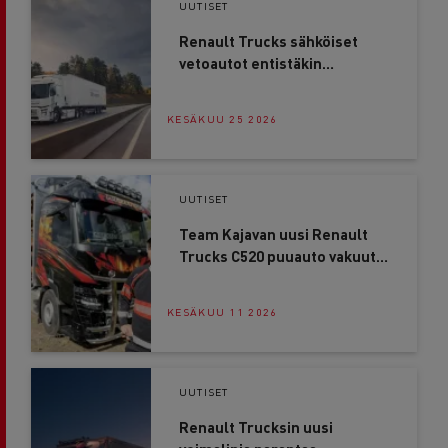
UUTISET
Renault Trucks sähköiset
vetoautot entistäkin
pidemmille matkoille
KESÄKUU 25 2026
UUTISET
Team Kajavan uusi Renault
Trucks C520 puuauto vakuutti
heti ensikilometreillä
KESÄKUU 11 2026
UUTISET
Renault Trucksin uusi