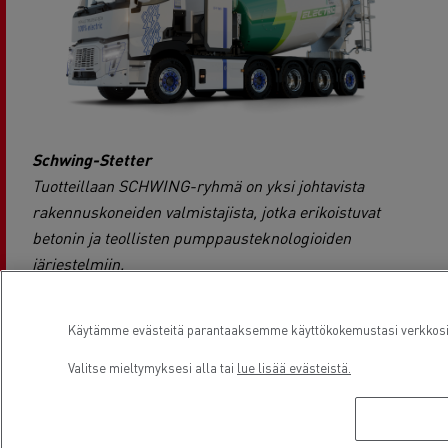
Schwing-Stetter
Tuotteillaan SCHWING-ryhmä on yksi johtavista
rakennuskoneiden valmistajista, jotka erikoistuvat
betonin ja teollisten pumppausteknologioiden
järjestelmiin.
Tuoteportfoliossa on kuorma-autoon kiinnitettävät
betonipumput, kuormasekoittajat,
Käytämme evästeitä parantaaksemme käyttökokemustasi verkkosivu
kuormasekoittajabetonipumput, seisovat
betonipumput, betonin sekoituslaitokset, betonin
Valitse mieltymyksesi alla tai
lue lisää evästeistä.
kierrätyslaitokset, teollisuuspumpit sekä muita
tuotteita. SCHWINGillä on 10 tytäryhtiötä ympäri
maailmaa, yli 5 000 työntekijää ja yli 90 vuoden