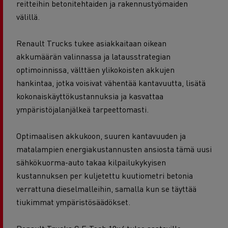
reitteihin betonitehtaiden ja rakennustyömaiden
välillä.
Renault Trucks tukee asiakkaitaan oikean
akkumäärän valinnassa ja latausstrategian
optimoinnissa, välttäen ylikokoisten akkujen
hankintaa, jotka voisivat vähentää kantavuutta, lisätä
kokonaiskäyttökustannuksia ja kasvattaa
ympäristöjalanjälkeä tarpeettomasti.
Optimaalisen akkukoon, suuren kantavuuden ja
matalampien energiakustannusten ansiosta tämä uusi
sähkökuorma-auto takaa kilpailukykyisen
kustannuksen per kuljetettu kuutiometri betonia
verrattuna dieselmalleihin, samalla kun se täyttää
tiukimmat ympäristösäädökset.