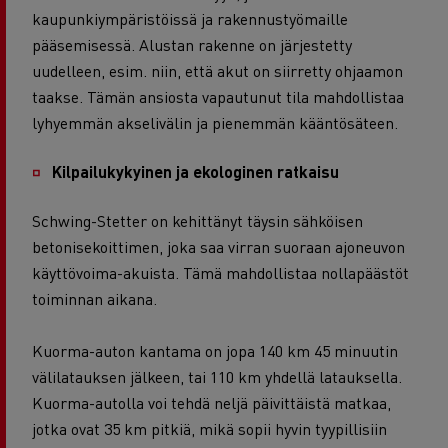
kaupunkiympäristöissä ja rakennustyömaille
pääsemisessä.
Alustan rakenne on järjestetty
uudelleen, esim. niin, että akut on siirretty ohjaamon
taakse. Tämän ansiosta vapautunut tila mahdollistaa
lyhyemmän akselivälin ja pienemmän kääntösäteen.
Kilpailukykyinen ja ekologinen ratkaisu
Schwing-Stetter on kehittänyt täysin sähköisen
betonisekoittimen, joka saa virran suoraan ajoneuvon
käyttövoima-akuista. Tämä mahdollistaa nollapäästöt
toiminnan aikana.
Kuorma-auton kantama on jopa 140 km 45 minuutin
välilatauksen jälkeen, tai 110 km yhdellä latauksella.
Kuorma-autolla voi tehdä neljä päivittäistä matkaa,
jotka ovat 35 km pitkiä, mikä sopii hyvin tyypillisiin