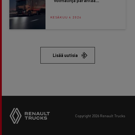
voimalinja parantaa
polttoainetaloutta jopa 4%
KESÄKUU 4 2026
Lisää uutisia
copyright 2026 Renault Trucks
Footer