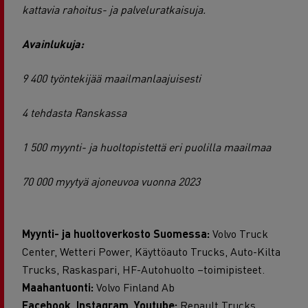
kattavia rahoitus- ja palveluratkaisuja.
Avainlukuja:
9 400 työntekijää maailmanlaajuisesti
4 tehdasta Ranskassa
1 500 myynti- ja huoltopistettä eri puolilla maailmaa
70 000 myytyä ajoneuvoa vuonna 2023
Myynti- ja huoltoverkosto Suomessa:
Volvo Truck
Center, Wetteri Power, Käyttöauto Trucks, Auto-Kilta
Trucks, Raskaspari, HF-Autohuolto –toimipisteet.
Maahantuonti:
Volvo Finland Ab
Facebook, Instagram, Youtube:
Renault Trucks