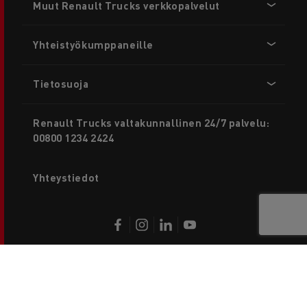
Muut Renault Trucks verkkopalvelut
menu
Yhteistyökumppaneille
Tietosuoja
Renault Trucks valtakunnallinen 24/7 palvelu:
00800 1234 2424
Yhteystiedot
Ota yhteyttä