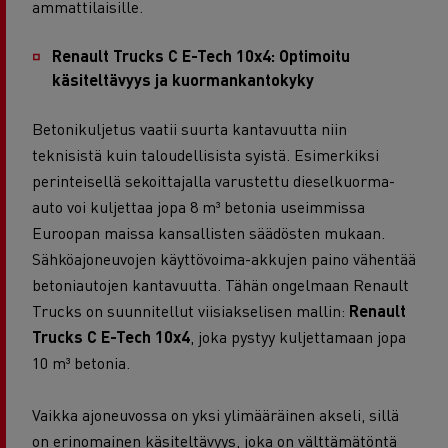
ammattilaisille.
Renault Trucks C E-Tech 10x4: Optimoitu
käsiteltävyys ja kuormankantokyky
Betonikuljetus vaatii suurta kantavuutta niin
teknisistä kuin taloudellisista syistä. Esimerkiksi
perinteisellä sekoittajalla varustettu dieselkuorma-
auto voi kuljettaa jopa 8 m³ betonia useimmissa
Euroopan maissa kansallisten säädösten mukaan.
Sähköajoneuvojen käyttövoima-akkujen paino vähentää
betoniautojen kantavuutta. Tähän ongelmaan Renault
Trucks on suunnitellut viisiakselisen mallin:
Renault
Trucks C E-Tech 10x4
, joka pystyy kuljettamaan jopa
10 m³ betonia.
Vaikka ajoneuvossa on yksi ylimääräinen akseli, sillä
on erinomainen käsiteltävyys, joka on välttämätöntä