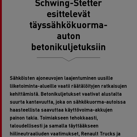
Schwing-Stetter
esittelevät
täyssähkökuorma-
auton
betonikuljetuksiin
Sähköisten ajoneuvojen laajentuminen uusille
liiketoiminta-alueille vaatii räätälöityjen ratkaisujen
kehittämistä. Betonikuljetukset vaativat alustalta
suurta kantavuutta, joka on sähkökuorma-autoissa
haasteellista saavuttaa käyttövoima-akkujen
painon takia. Toimiakseen tehokkaasti,
taloudellisesti ja samalla täyttääkseen
hiilineutraaliuden vaatimukset, Renault Trucks ja