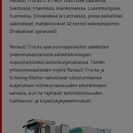
Renault Trucks C E-Tech 10x4 tulee saataville
Sveitsissä, Irlannissa, Alankomaissa, Luxemburgissa,
Suomessa, Slovakiassa ja Liettuassa, joissa paikalliset
säännökset mahdollistavat 42 tonnin kokonaispainon
(5-akseliset ajoneuvot).
Renault Trucks ajaa eurooppalaisten säädösten
yhdenmukaistamista sähköteknologian
nopeuttamiseksi betonikuljetuksessa. Tämän
yhteisinnovaatioiden myötä Renault Trucks ja
Schwing-Stetter vahvistavat sitoutumisensa
kuljetuksen hiilineutraalisuuden edistämiseen
samalla, kun ne täyttävät betoniteollisuuden
tuottavuus- ja kilpailukykyvaatimukset.