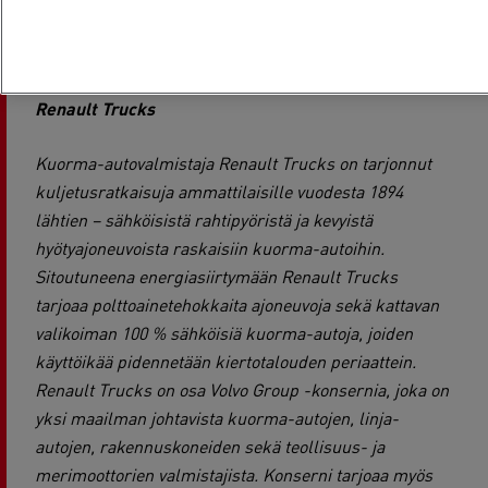
kokemus onnistuneiden tuotteiden ja ratkaisujen
kehittämisestä maailmanmarkkinoille.
Renault Trucks
Kuorma-autovalmistaja Renault Trucks on tarjonnut
kuljetusratkaisuja ammattilaisille vuodesta 1894
lähtien – sähköisistä rahtipyöristä ja kevyistä
hyötyajoneuvoista raskaisiin kuorma-autoihin.
Sitoutuneena energiasiirtymään Renault Trucks
tarjoaa polttoainetehokkaita ajoneuvoja sekä kattavan
valikoiman 100 % sähköisiä kuorma-autoja, joiden
käyttöikää pidennetään kiertotalouden periaattein.
Renault Trucks on osa Volvo Group -konsernia, joka on
yksi maailman johtavista kuorma-autojen, linja-
autojen, rakennuskoneiden sekä teollisuus- ja
merimoottorien valmistajista. Konserni tarjoaa myös