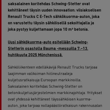
saksalainen koritehdas Schwing-Stetter ovat
kehittäneet täysin uuden innovaation: viisiakselisen
Renault Trucks C E-Tech sähkökuorma-auton, joka
on varustettu täysin sähköisellä sekoittajalla ja
joka pystyy kuljettamaan jopa 10 m³ betonia.
Uusi sähkökuorma-auto esitellään Schwing-
Stetterin osastolla Bauma -messuilla 7.–13.
huhtikuuta 2025 Münchenissä.
Sähköliikenteen edelläkävijä Renault Trucks tarjoaa
laajimman valikoiman hiilineutraaleja
kuljetusratkaisuja Euroopan markkinoilla.
Saksalainen koritehdas Schwing-Stetter on
betonikuljetusjärjestelmien markkinajohtaja. Yritykset
ovat yhdessä kehittäneet täyssähköisen kuorma-
auton, joka tarjoaa nollapäästöratkaisun rakennusalan