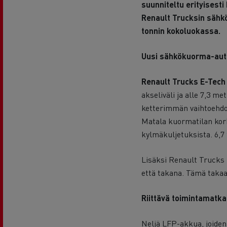
suunniteltu erityisest
Renault Trucksin sähkö
tonnin kokoluokassa.
Uusi sähkökuorma-aut
Renault Trucks E-Tech
akseliväli ja alle 7,3 
ketterimmän vaihtoehdon.
Matala kuormatilan korke
kylmäkuljetuksista. 6,7
Lisäksi Renault Trucks 
että takana. Tämä taka
Riittävä toimintamatka
Neljä LFP-akkua, joiden