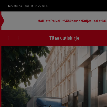
Tervetuloa Renault Trucksille
Mallisto
Palvelut
Sähköautot
Kuljetusalat
CO
Tilaa uutiskirje
RENAULT TRUCKS E-Tech D