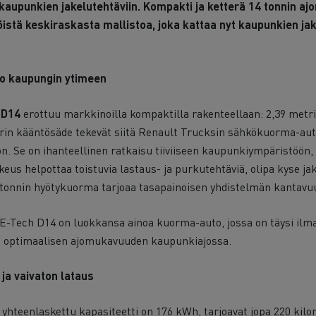
i kaupunkien jakelutehtäviin. Kompakti ja ketterä 14 tonnin a
istä keskiraskasta mallistoa, joka kattaa nyt kaupunkien ja
o kaupungin ytimeen
 D14
erottuu markkinoilla kompaktilla rakenteellaan: 2,39 metri
metrin kääntösäde tekevät siitä Renault Trucksin sähkökuorma-au
 Se on ihanteellinen ratkaisu tiiviiseen kaupunkiympäristöön, jo
us helpottaa toistuvia lastaus- ja purkutehtäviä, olipa kyse jak
 tonnin hyötykuorma tarjoaa tasapainoisen yhdistelmän kantavuut
E-Tech D14 on luokkansa ainoa kuorma-auto, jossa on täysi ilm
a optimaalisen ajomukavuuden kaupunkiajossa.
 ja vaivaton lataus
 yhteenlaskettu kapasiteetti on 176 kWh, tarjoavat jopa 220 ki