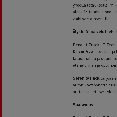
yhdellä latauksella, mik
ainoa 14 tonnin ajoneuvo
vaihtovirta-asemilla.
Älykkäät palvelut teh
Renault Trucks E-Tech D14
Driver App
-sovellus ja
lataustietoja ja suunnit
etähallinnan ja optimoin
Serenity Pack
tarjoaa e
auton käyttöönotto olis
auttaa kuljetusyrityksiä
Saatavuus