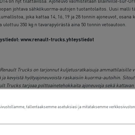
14 on nyt tilattavissa. Ajoneuvo valmistetaan Blainville-sur-Or
opan johtava sähkökuorma-autojen tuotantolaitos. Uusi malli t
umallistoa, joka kattaa 14, 16, 19 ja 28 tonnin ajoneuvot, osana 
a ulottuu 350 kg:n tavarapyörästä aina 50 tonnin vetoautoon.
ystiedot:
www.renault-trucks.yhteystiedot
enault Trucks on tarjonnut kuljetusratkaisuja ammattilaisille v
ä ja kevyistä hyötyajoneuvoista raskaisiin kuorma-autoihin. Sito
lt Trucks tarjoaa polttoainetehokkaita ajoneuvoja sekä kattavan
, joiden käyttöikää pidennetään kiertotalouden periaattein. Rena
on yksi maailman johtavista kuorma-autojen, linja-autojen, rak
ustollamme, tallentaaksemme asetuksiasi ja mitataksemme verkkosivuston suo
orien valmistajista. Konserni tarjoaa myös kattavia rahoitus- ja p