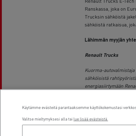
Renault Trucks E-Tech D
Ranskassa, joka on Euro
Trucksin sähköistä jakel
sähköistä ratkaisua, jok
Lähimmän myyjän yhte
Renault Trucks
Kuorma-autovalmistaja R
sähköisistä rahtipyörist
energiasiirtymään Renau
sähköisiä kuorma-autoja
Group -konsernia, joka 
Käytämme evästeitä parantaaksemme käyttökokemustasi verkkosiv
teollisuus- ja merimoott
Valitse mieltymyksesi alla tai
lue lisää evästeistä.
Avainlukuja: