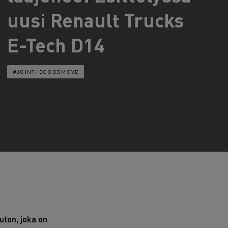
uusi Renault Trucks
Guerlain
Delanchy Group
E-Tech D14
Feldschlösschen - Carlsberg
Toimitusta varten
#JOINTHEGOODMOVE
ton, joka on