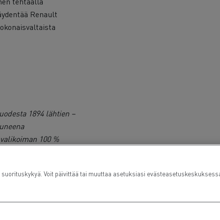
nen tehtaalla
äydentää Renault
kokonaisvaltaista
uodesta 1894 lähtien –
utuneena
 valikoiman 100 %
ult Trucks on osa Volvo
ennuskoneiden sekä
rituskykyä. Voit päivittää tai muuttaa asetuksiasi evästeasetuskeskuksess
alveluratkaisuja.