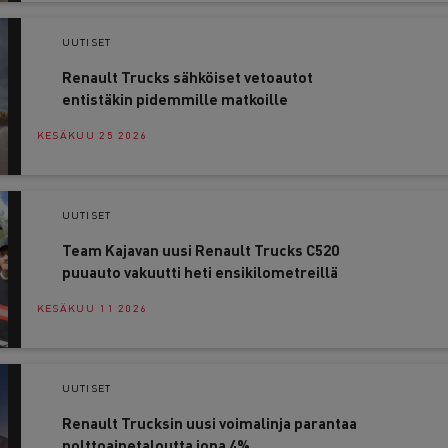
UUTISET
Renault Trucks sähköiset vetoautot
entistäkin pidemmille matkoille
KESÄKUU 25 2026
UUTISET
Team Kajavan uusi Renault Trucks C520
puuauto vakuutti heti ensikilometreillä
KESÄKUU 11 2026
UUTISET
Renault Trucksin uusi voimalinja parantaa
polttoainetaloutta jopa 4%