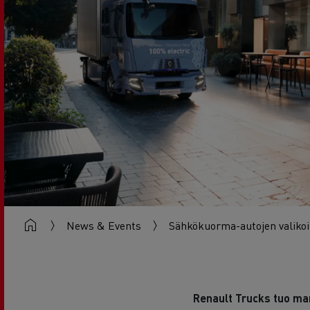
RENAULT TRUCKS E-Tech D Wide
News & Events
Sähkökuorma-autojen valikoi
Renault Trucks tuo ma