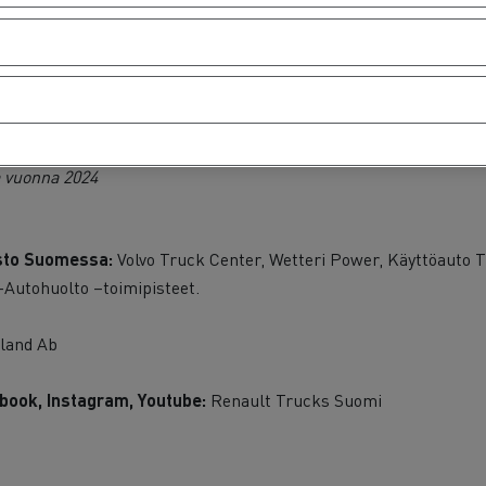
manlaajuisesti
istettä eri puolilla maailmaa
a vuonna 2024
osto Suomessa:
Volvo Truck Center, Wetteri Power, Käyttöauto T
-Autohuolto –toimipisteet.
inland Ab
ook, Instagram, Youtube:
Renault Trucks Suomi