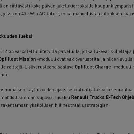
ä on riittävästi koko päivän jakelukierroksille kaupunkiympärist
, jossa on 43 kW:n AC-laturi, mikä mahdollistaa latauksen laajast
okkuuden tueksi
 on varustettu liitetyillä palveluilla, jotka tukevat kuljettajia 
Optifleet Mission
-moduuli ovat vakiovarusteita, ja niiden avulla
ella reittejä. Lisävarusteena saatava
Optifleet Charge
-moduuli m
nin.
nsimmäisen käyttövuoden ajaksi asiantuntijatukea ja seurantaa
i mahdollisimman sujuvaa. Lisäksi
Renault Trucks E-Tech Ohje
 rakentamaan yksilöllisen hiilineutraaliusstrategian.