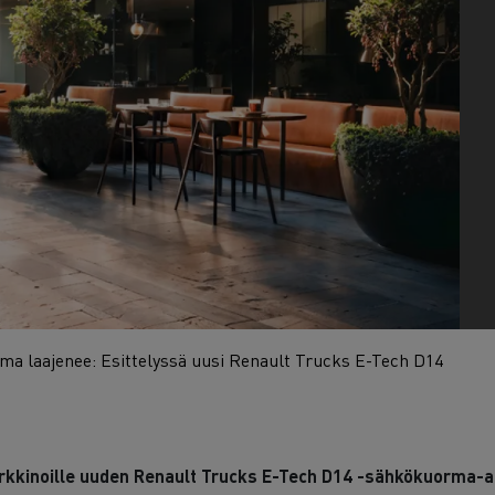
7 syytä siirtyä sähköön
Sähkökuorma-auton rahoitus
ma laajenee: Esittelyssä uusi Renault Trucks E-Tech D14
rkkinoille uuden Renault Trucks E-Tech D14 -sähkökuorma-au