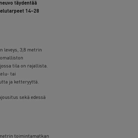
joneuvo täydentää
kelutarpeet 14–28
n leveys, 3,8 metrin
tomalliston
ssa tila on rajallista.
elu- tai
ta ja ketteryyttä.
ajousitus sekä edessä
lometrin toimintamatkan