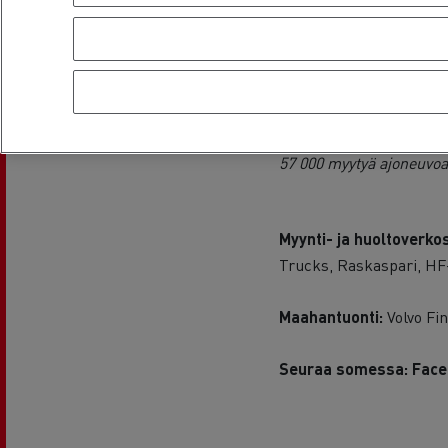
9 400 työntekijää maail
4 tehdasta Ranskassa
1 500 myynti- ja huoltop
57 000 myytyä ajoneuvo
Myynti- ja huoltoverk
Trucks, Raskaspari, HF
Maahantuonti:
Volvo F
Seuraa somessa: Faceb