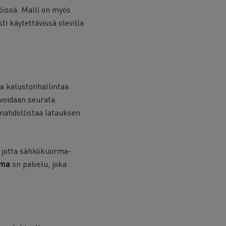
öissä. Malli on myös
i käytettävissä olevilla
ja kalustonhallintaa.
 voidaan seurata
ahdollistaa latauksen
, jotta sähkökuorma-
lma
on palvelu, joka