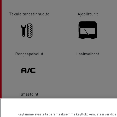
Takalaitanostinhuolto
Ajopiirturit
Rengaspalvelut
Lasinvaihdot
Ilmastointi
Sijainti
Käytämme evästeitä parantaaksemme käyttökokemustasi verkkosivu