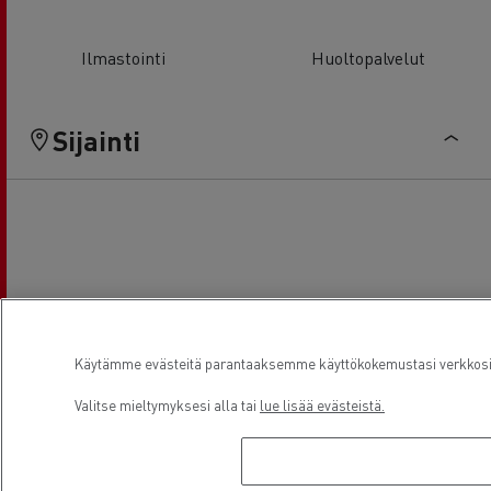
Ilmastointi
Huoltopalvelut
Sijainti
Käytämme evästeitä parantaaksemme käyttökokemustasi verkkosivu
Valitse mieltymyksesi alla tai
lue lisää evästeistä.