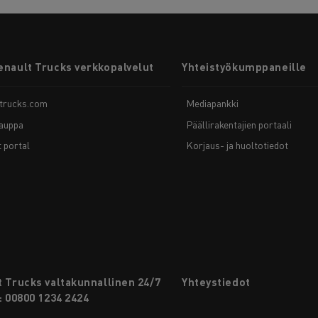
enault Trucks verkkopalvelut
Yhteistyökumppaneille
-trucks.com
Mediapankki
auppa
Päällirakentajien portaali
t portal
Korjaus- ja huoltotiedot
 Trucks valtakunnallinen 24/7
Yhteystiedot
: 00800 1234 2424