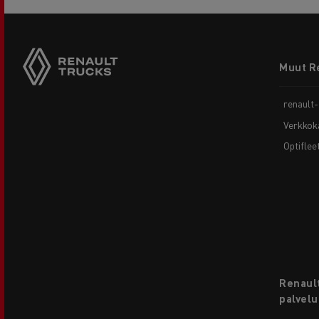
Footer
Muut R
menu
renault
Verkkok
Optiflee
Renault
palvelu