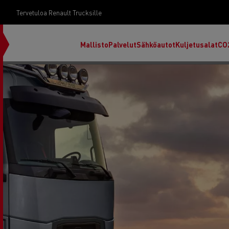
Tervetuloa Renault Trucksille
Mallisto
Palvelut
Sähköautot
Kuljetusalat
CO
RENAULT TRUCKS E-Tech D