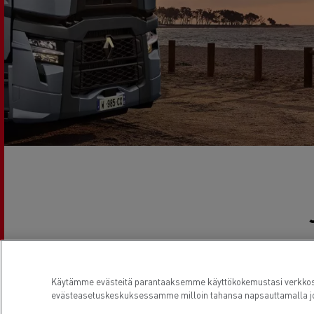
RENAULT TRUCKS E-Tech D Wide
Käytämme evästeitä parantaaksemme käyttökokemustasi verkkosiv
evästeasetuskeskuksessamme milloin tahansa napsauttamalla jo
Voit julkaista kuvia täl