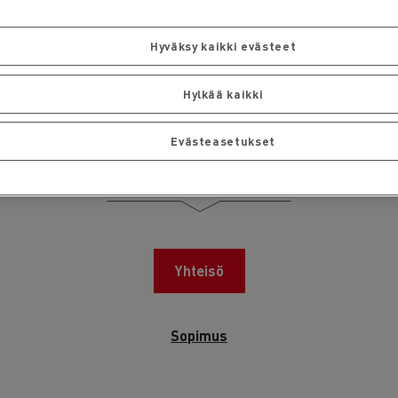
Hyväksy kaikki evästeet
Hylkää kaikki
Evästeasetukset
Kuvia yhteisöstämme
Yhteisö
Sopimus