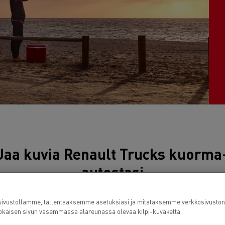
7 syytä siirtyä sähköön
Sähkökuorma-auton rahoitus
Jaa kuvia Renault Trucks kuorma
autostasi
ustollamme, tallentaaksemme asetuksiasi ja mitataksemme verkkosivuston suor
kaisen sivun vasemmassa alareunassa olevaa kilpi-kuvaketta.
le sivulle julkaistavaksi Instagram-sivuillasi! Lisää julkaisuun me