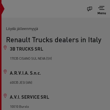
Menu
Löydä jälleenmyyjä
Renault Trucks dealers in Italy
3B TRUCKS SRL
17035 CISANO SUL NEVA (SV)
A.R.V.I.A. S.n.c.
60035 JESI (AN)
A.V.I. SERVICE SRL
10010 Burolo