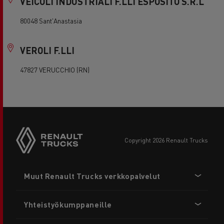
VEICOLI INDUSTRIALI F.LLI ESPOSITO S.R.L
80048 Sant'Anastasia
VEROLI F.LLI
47827 VERUCCHIO (RN)
copyright 2026 Renault Trucks
Footer
Muut Renault Trucks verkkopalvelut
menu
Yhteistyökumppaneille