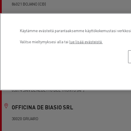
86021 BOJANO (CB)
O.M.V.I. SRL
Käytämme evästeitä parantaaksemme käyttökokemustasi verkkosivu
91025 MARSALA (TP)
Valitse mieltymyksesi alla tai
lue lisää evästeistä.
O.R.ME.CA. SRL
00045 GENZANO DI ROMA (RM)
OFF.MECC. LUZI & CIPOLLONI
63074 SAN BENEDETTO DEL TRONTO (AP)
OFFICINA DE BIASIO SRL
30020 GRUARO