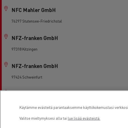
NFC Mahler GmbH
76297 Stutensee-Friedrichstal
NFZ-franken GmbH
97318 Kitzingen
NFZ-franken GmbH
97424 Schweinfurt
NTEC Nutzfahrzeugtechnik GmbH
66877 Ramstein-Miesenbach
Käytämme evästeitä parantaaksemme käyttökokemustasi verkkosivu
Valitse mieltymyksesi alla tai
lue lisää evästeistä.
NVG Nutzfahrzeugvertriebs GmbH