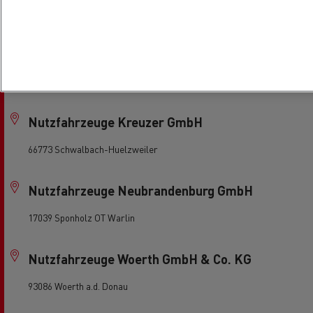
59069 Hamm
Neitzke Fahrzeugservice GmbH
17291 Prenzlau
Nutzfahrzeuge Kreuzer GmbH
66773 Schwalbach-Huelzweiler
Nutzfahrzeuge Neubrandenburg GmbH
17039 Sponholz OT Warlin
Nutzfahrzeuge Woerth GmbH & Co. KG
93086 Woerth a.d. Donau