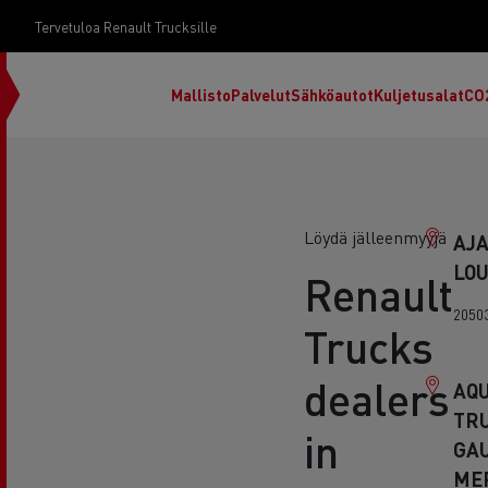
Tervetuloa Renault Trucksille
Mallisto
Palvelut
Sähköautot
Kuljetusalat
CO
Löydä jälleenmyyjä
AJA
LO
Renault
2050
Trucks
dealers
AQU
TRU
in
GA
RENAULT TRUCKS E-Tech D
ME