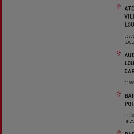
AT
VI
LO
0627
LOUB
AUD
LO
CA
1188
BAR
POI
5500
DEVA