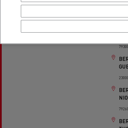
7415
BE
BR
7930
BE
GU
2300
BE
NI
7926
BE