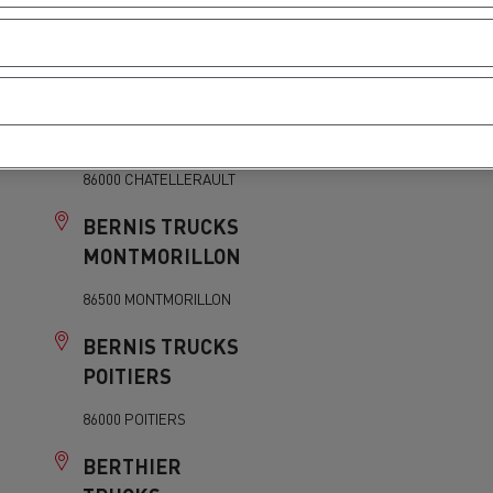
69400 VILLEFRANCHE-
SUR-SAONE
BERNIS TRUCKS
CHATELLERAULT
86000 CHATELLERAULT
BERNIS TRUCKS
MONTMORILLON
86500 MONTMORILLON
BERNIS TRUCKS
POITIERS
86000 POITIERS
BERTHIER