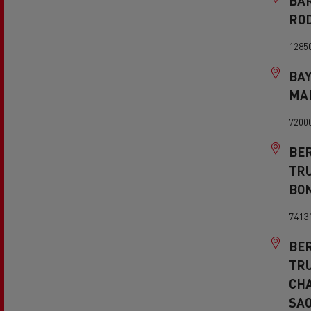
BAR
RO
1285
BAY
MA
7200
BE
TR
BO
7413
BE
TR
CH
SA