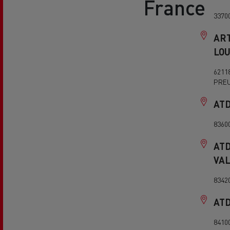
France
RENAULT TRUCKS E-Tech D Wide
3370
ART
LO
6211
PRE
AT
8360
ATD
VA
8342
AT
8410