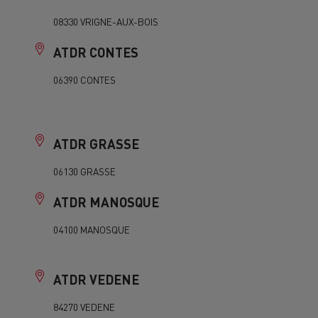
Guerlain
08330 VRIGNE-AUX-BOIS
Delanchy Group
ATDR CONTES
Feldschlösschen - Carlsberg
06390 CONTES
Toimitusta varten
ATDR GRASSE
06130 GRASSE
ATDR MANOSQUE
04100 MANOSQUE
ATDR VEDENE
84270 VEDENE