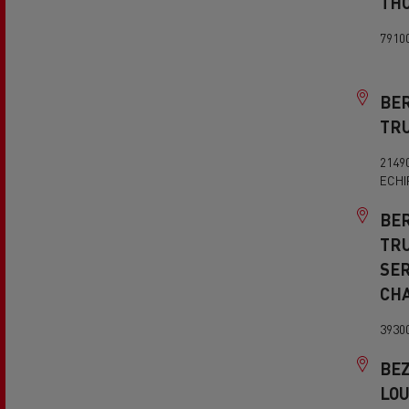
TH
7910
BE
TRU
2149
ECHI
BE
TR
SER
CH
3930
BEZ
LO