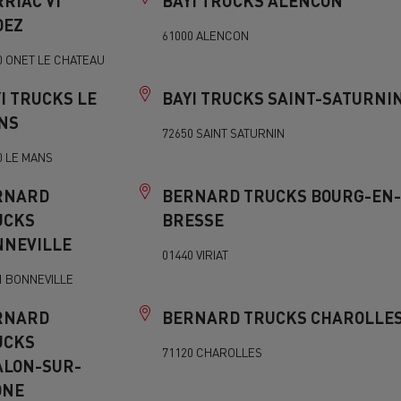
RIAC VI
BAYI TRUCKS ALENCON
DEZ
61000 ALENCON
0 ONET LE CHATEAU
I TRUCKS LE
BAYI TRUCKS SAINT-SATURNI
NS
72650 SAINT SATURNIN
0 LE MANS
RNARD
BERNARD TRUCKS BOURG-EN-
UCKS
BRESSE
NNEVILLE
01440 VIRIAT
1 BONNEVILLE
RNARD
BERNARD TRUCKS CHAROLLE
UCKS
71120 CHAROLLES
ALON-SUR-
ONE