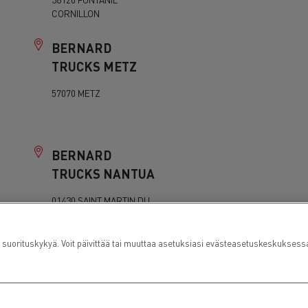
CORNILLON
BERNARD
TRUCKS METZ
57070 METZ
BERNARD
TRUCKS NANTUA
01430 SAINT MARTIN DU
FRESNE
rituskykyä. Voit päivittää tai muuttaa asetuksiasi evästeasetuskeskuksess
BERNARD
TRUCKS
VILLEFRANCHE-
SUR-SAONE