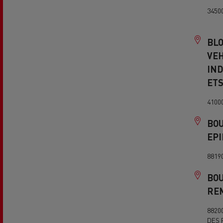
3450
BLO
VE
IN
ETS
4100
BO
EP
8819
BO
RE
8820
DES 