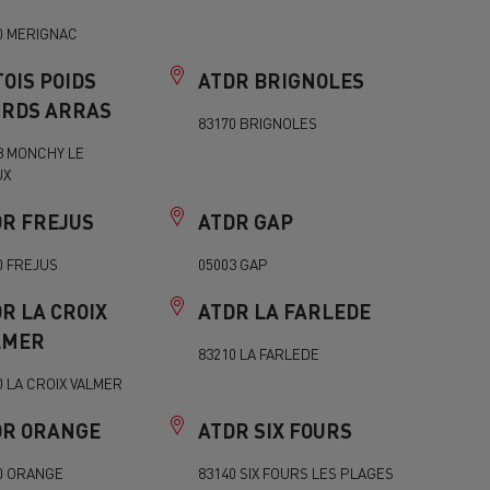
7 syytä siirtyä sähköön
Sähkökuorma-auton rahoitus
0 MERIGNAC
OIS POIDS
ATDR BRIGNOLES
URDS ARRAS
83170 BRIGNOLES
8 MONCHY LE
UX
DR FREJUS
ATDR GAP
0 FREJUS
05003 GAP
R LA CROIX
ATDR LA FARLEDE
LMER
83210 LA FARLEDE
0 LA CROIX VALMER
DR ORANGE
ATDR SIX FOURS
0 ORANGE
83140 SIX FOURS LES PLAGES