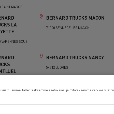
0 SAINT MARCEL
RNARD
BERNARD TRUCKS MACON
UCKS LA
71000 SENNECE LES MACON
AYETTE
0 VARENNES SOUS
RNARD
BERNARD TRUCKS NANCY
UCKS
54712 LUDRES
NTLUEL
0 MONTLUEL
ustollamme, tallentaaksemme asetuksiasi ja mitataksemme verkkosivuston suo
RNARD
BERNARD TRUCKS VERDUN
UCKS
55100 VERDUN
MILLY