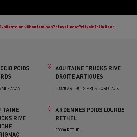
2-päästöjen vähentäminen
Yhteystiedot
Yritysinfo
Uutiset
CCIO POIDS
AQUITAINE TRUCKS RIVE
URDS
DROITE ARTIGUES
D
Visiomme
3 MEZZAVIA
33370 ARTIGUES PRES BORDEAUX
D Wide
Hiilidioksidipäästöjen vähentämiseen tähtäävät
energiamuodot
Mikä vaihtoehtoisten polttoaineiden kuorma-
ITAINE
ARDENNES POIDS LOURDS
auto sopii yritykselleni?
CKS RIVE
RETHEL
Renault Trucks vähentää CO2-päästöjä
UCHE
Mitä vaihtoehtoisia energialähteitä kuorma-
Ajaminen sähkökuorma-autoilla
08300 RETHEL
autoihisi?
RIGNAC