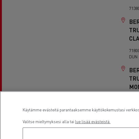
7138
BE
TR
CL
7180
DUN
BE
TR
MO
0112
Käytämme evästeitä parantaaksemme käyttökokemustasi verkkosiv
BE
TR
Valitse mieltymyksesi alla tai
lue lisää evästeistä.
RU